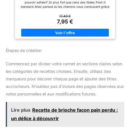
pouvoir adhésif 2x plus fort que celui des Notes Post-it
standard Allez partout où les chemins vous conduisent grâce
aux couleurs très apaisantes et oniriques de la collection
Soulful Ces notes adhésives de 76 x 76 mm sont fournies en
17,49 €
paquet de 6 blocs de 90 feuilles Idéales pour les surfaces
7,95 €
verticales ou qui adhèrent difficilement, comme les écrans
d’ordinateur, les portes et les murs Les Notes Post-it Super
Sticky sont fabriquées à partir de fibres de papier certifiées
PEFC, provenant de forêts gérées durablement et de sources
contrôlées Fabriquées avec un adhésif composé à 60
Percentage d’une ressource renouvelable, à savoir une plante
Étapes de création
qui repousse annuellement Téléchargez gratuitement
l'application Post-it pour capturer et enregistrer votre travail
afin de partager vos notes avec votre équipe
Commencez par diviser votre carnet en sections claires selon
les catégories de recettes choisies. Ensuite, utilisez des
marqueurs pour décorer chaque page et ajouter des titres
accrocheurs. N’oubliez pas d’inclure des pages réservées aux
notes personnelles et aux modifications futures.
Lire plus
Recette de brioche façon pain perdu :
un délice à découvrir