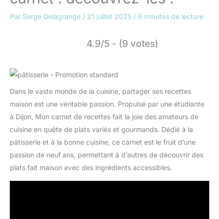
Par
Serge Delagrange
/
21 juillet 2025
/
6 minutes de lecture
4.9/5 - (9 votes)
Dans le vaste monde de la cuisine, partager ses recettes
maison est une véritable passion. Propulsé par une étudiante
à Dijon, Mon carnet de recettes fait la joie des amateurs de
cuisine en quête de plats variés et gourmands. Dédié à la
pâtisserie et à la bonne cuisine, ce carnet est le fruit d’une
passion de neuf ans, permettant à d’autres de découvrir des
plats fait maison avec des ingrédients accessibles.