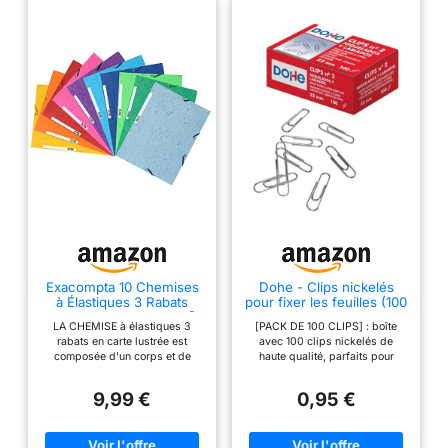
Exacompta 10 Chemises
Dohe - Clips nickelés
à Élastiques 3 Rabats
pour fixer les feuilles (100
Carte Lustrée 400g/m²
unités) - 32 mm, n° 2,
LA CHEMISE à élastiques 3
[PACK DE 100 CLIPS] : boîte
Assorties
fournitures de bureau
rabats en carte lustrée est
avec 100 clips nickelés de
composée d'un corps et de
haute qualité, parfaits pour
rabats collés ; avec une palette
maintenir des feuilles de papier
de 21 couleurs chatoyantes elle
au bureau, à la maison ou à
9,99 €
0,95 €
illuminera votre classement
l'école [Grande taille] : chaque
COUVERTURE : en véritable
clip a une grande taille de 32
carte lustrée 400g/m2, une
mm et une épaisseur n ° 2, idéal
carte d'une qualité unique,
pour contenir de grandes