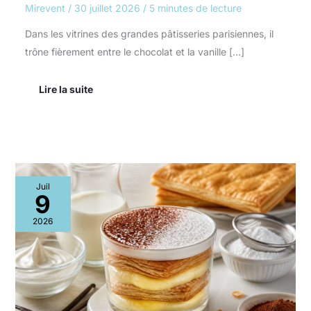
Mirevent
/
30 juillet 2026
/
5 minutes de lecture
Dans les vitrines des grandes pâtisseries parisiennes, il
trône fièrement entre le chocolat et la vanille […]
Lire la suite
Recette
Juil
de
9
Cup
Mille-
2026
feuilles
Prèsident
Professionnel