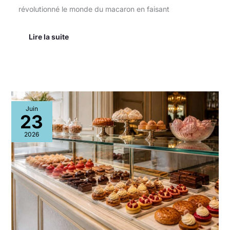
révolutionné le monde du macaron en faisant
Lire la suite
Infiniment
Juin
pâtisserie
23
:
découvrez
2026
l’art
délicat
de
Pierre
Hermé