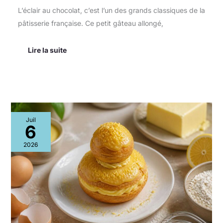
L’éclair au chocolat, c’est l’un des grands classiques de la
pâtisserie française. Ce petit gâteau allongé,
Lire la suite
Religieuse
Juil
au
6
citron
:
2026
recette
gourmande
et
facile