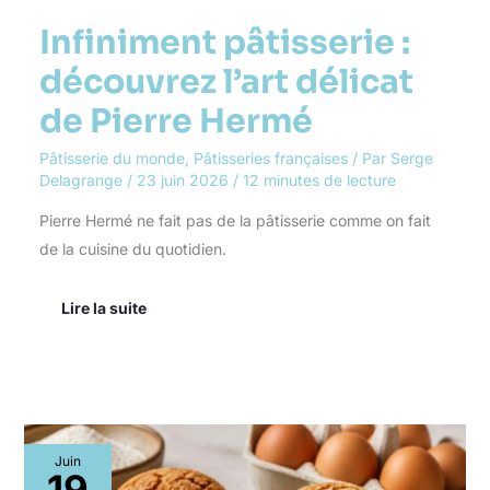
Infiniment pâtisserie :
découvrez l’art délicat
de Pierre Hermé
Pâtisserie du monde
,
Pâtisseries françaises
/ Par
Serge
Delagrange
/
23 juin 2026
/
12 minutes de lecture
Pierre Hermé ne fait pas de la pâtisserie comme on fait
de la cuisine du quotidien.
Lire la suite
Choux
Juin
craquelins
19