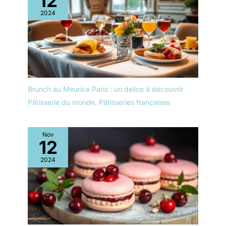
12
2024
Brunch au Meurice Paris : un délice à découvrir
Pâtisserie du monde
,
Pâtisseries françaises
Nov
12
2024