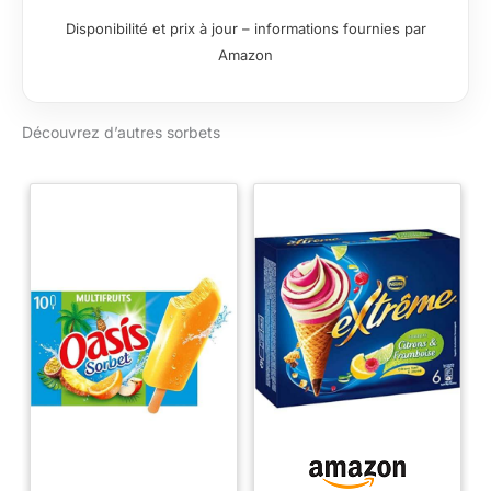
minutes: Obtenez
Disponibilité et prix à jour – informations fournies par
une texture de glace
Amazon
italienne onctueuse
et homogène,
comme chez un
Découvrez d’autres sorbets
artisan glacier Double
cuve inox 2L pour
une utilisation flexible
Deux bacs en acier
inoxydable
permettent
d’enchaîner les
préparations ou de
varier les recettes
facilement 3
programmes
automatiques et
mode expert manuel:
Glace italienne,
sorbet ou granité,
sélectionnez un