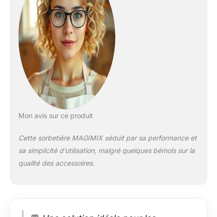
inoxydable
permettent
d’enchaîner les
préparations ou de
varier les recettes
facilement 3
programmes
automatiques et
mode expert manuel:
Glace italienne,
sorbet ou granité,
sélectionnez un
Mon avis sur ce produit
programme ou
ajustez vous-même
Cette sorbetière MAGIMIX séduit par sa performance et
la texture Fabrication
sa simplicité d’utilisation, malgré quelques bémols sur la
italienne – qualité
qualité des accessoires.
premium Magimix:
Design robuste,
matériaux durables et
performance
professionnelle pour
une utilisation longue