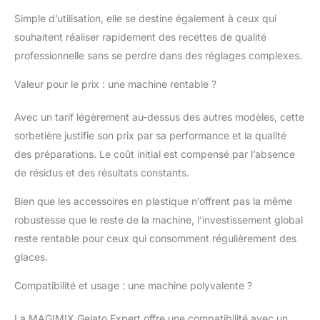
facilement 3
programmes
Simple d’utilisation, elle se destine également à ceux qui
automatiques et mode
souhaitent réaliser rapidement des recettes de qualité
expert manuel: Glace
professionnelle sans se perdre dans des réglages complexes.
italienne, sorbet ou
granité, sélectionnez
Valeur pour le prix : une machine rentable ?
un programme ou
ajustez vous-même la
Avec un tarif légèrement au-dessus des autres modèles, cette
texture Fabrication
sorbetière justifie son prix par sa performance et la qualité
italienne – qualité
premium Magimix:
des préparations. Le coût initial est compensé par l’absence
Design robuste,
de résidus et des résultats constants.
matériaux durables et
performance
Bien que les accessoires en plastique n’offrent pas la même
professionnelle pour
robustesse que le reste de la machine, l’investissement global
une utilisation longue
reste rentable pour ceux qui consomment régulièrement des
durée
glaces.
Compatibilité et usage : une machine polyvalente ?
La MAGIMIX Gelato Expert offre une compatibilité avec un