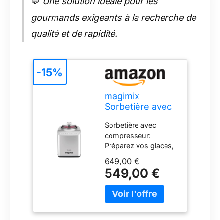
💬
Une solution idéale pour les
durée
gourmands exigeants à la recherche de
qualité et de rapidité.
-15%
magimix
Sorbetière avec
compresseur -
Sorbetière avec
Gelato Expert –
compresseur:
Machine à glace
Préparez vos glaces,
professionnelle –
sorbets et granités
Glace italienne,
649,00 €
en toute simplicité,
sorbet & granité
549,00 €
sans avoir besoin de
maison sans
congeler la cuve à
pré-congélation
l’avance Résultats
– 2 cuves inox
professionnels à la
2L – 140W –
maison en 30
Made in Italy