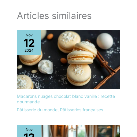
Articles similaires
Nov
12
2024
Macarons nuages chocolat blanc vanille : recette
gourmande
Pâtisserie du monde
,
Pâtisseries françaises
Nov