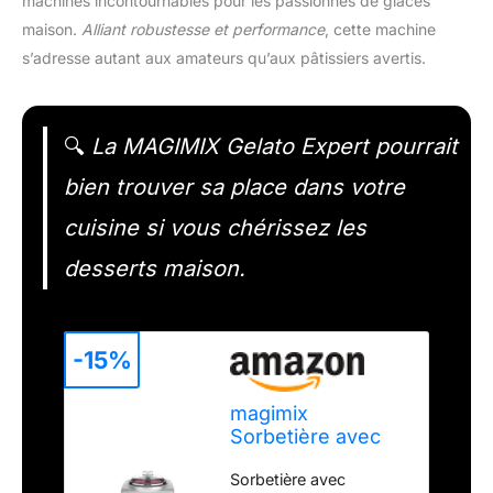
machines incontournables pour les passionnés de glaces
maison.
Alliant robustesse et performance
, cette machine
s’adresse autant aux amateurs qu’aux pâtissiers avertis.
🔍
La MAGIMIX Gelato Expert pourrait
bien trouver sa place dans votre
cuisine si vous chérissez les
desserts maison.
-15%
magimix
Sorbetière avec
compresseur -
Sorbetière avec
Gelato Expert –