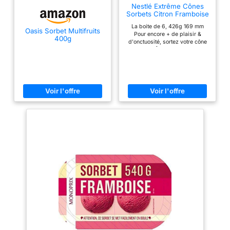
programme ou
Nestlé Extrême Cônes
Sorbets Citron Framboise
ajustez vous-même
x6, 678ml
la texture Fabrication
La boite de 6, 426g 169 mm
Oasis Sorbet Multifruits
Pour encore + de plaisir &
italienne – qualité
400g
d'onctuosité, sortez votre cône
premium Magimix:
EXTRÊME- 5 min. du
congélateur avant de le
Design robuste,
déguster. 64 mm
matériaux durables et
performance
professionnelle pour
une utilisation longue
durée