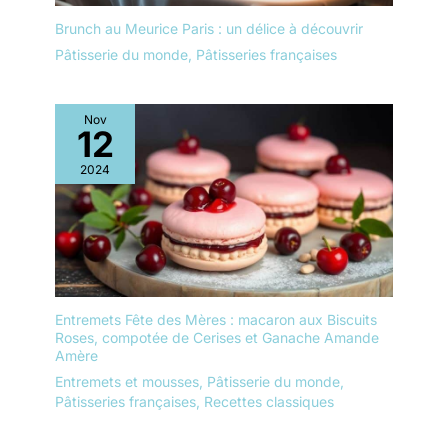
conviennent aussi bien
pour les ménages que
Brunch au Meurice Paris : un délice à découvrir
pour les restaurants, les
Pâtisserie du monde
,
Pâtisseries françaises
cafés et les services de
restauration. Lors de
fêtes privées, vous
Nov
pouvez l'utiliser pour
12
servir des tartes et des
gâteaux avec élégance.
2024
Dans les entreprises
gastronomiques, elles
peuvent être utilisées
pour le service quotidien
des produits de
boulangerie. Les
fonctions incluent de
Entremets Fête des Mères : macaron aux Biscuits
couper des tartes et des
Roses, compotée de Cerises et Ganache Amande
Amère
gâteaux avec le couteau,
ainsi que de soulever et
Entremets et mousses
,
Pâtisserie du monde
,
de servir les portions
Pâtisseries françaises
,
Recettes classiques
avec la pelle à tarte. Le
bord dentelé étend les