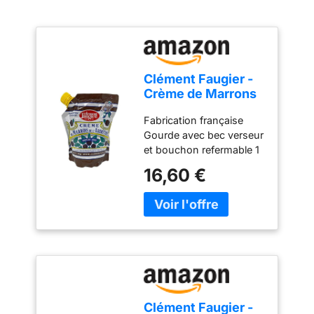
Clément Faugier -
Crème de Marrons
de l'Ardèche -
Fabrication française
Gourde - 1Kg
Gourde avec bec verseur
et bouchon refermable 1
Kg
16,60 €
Clément Faugier -