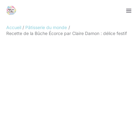
Aller
Rechercher
au
contenu
Accueil
Pâtisserie du monde
Recette de la Bûche Écorce par Claire Damon : délice festif