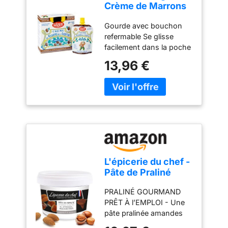
Crème de Marrons
de l'Ardèche - Pack
Gourde avec bouchon
4 gourdes 85g
refermable Se glisse
facilement dans la poche
Idéal pour les petits
13,96 €
creux Fabrication
française
L'épicerie du chef -
Pâte de Praliné
Amandes Noisettes
PRALINÉ GOURMAND
200 g
PRÊT À l’EMPLOI - Une
pâte pralinée amandes
noisettes goûteuse et