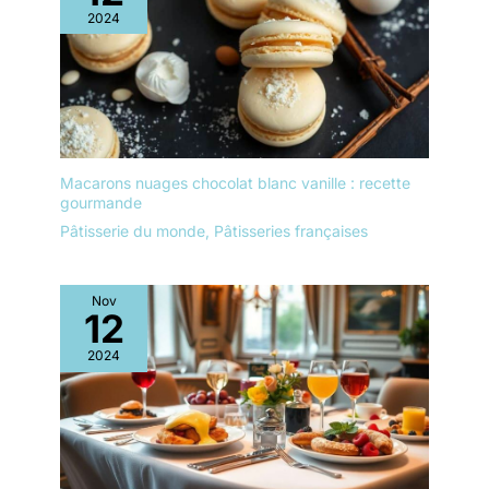
La forme de la pelle à
2024
emballage bien conçu
gâteau est ergonomique
protège la vaisselle en
pour une prise en main
toute sécurité pendant le
confortable et une bonne
transport. Nous vous
surface de préhension.
offrirons un
Facile à nettoyer : la
remplacement gratuit si
surface lisse a été polie
les plateaux arrivent
en plusieurs processus
cassés
Macarons nuages chocolat blanc vanille : recette
pour éliminer facilement
gourmande
les résidus alimentaires,
Pâtisserie du monde
,
Pâtisseries françaises
de sorte qu'elle peut être
facilement nettoyée à la
main et conserve son
Nov
éclat même après des
12
années d'utilisation, elle
passe au lave-vaisselle
2024
et vous fait gagner du
temps et de l'énergie
dans la cuisine.
Utilisation polyvalente:
Ces pelles à tarte