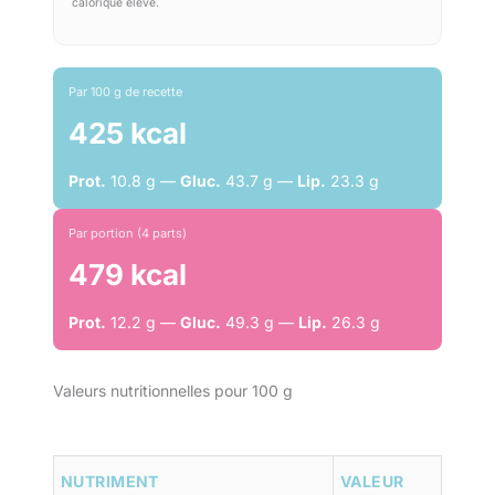
calorique élevé.
Par 100 g de recette
425 kcal
Prot.
10.8 g —
Gluc.
43.7 g —
Lip.
23.3 g
Par portion (4 parts)
479 kcal
Prot.
12.2 g —
Gluc.
49.3 g —
Lip.
26.3 g
Valeurs nutritionnelles pour 100 g
NUTRIMENT
VALEUR