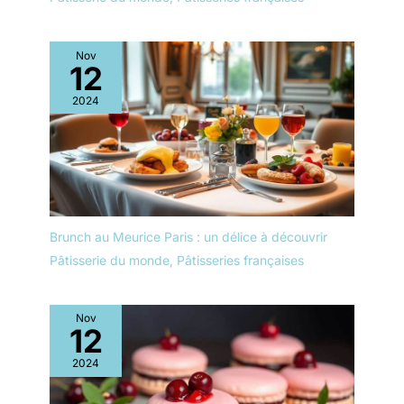
durable, stable et facile à
nettoyer pour une
utilisation quotidienne ou
Nov
lors de réceptions et
12
événements.
2024
Brunch au Meurice Paris : un délice à découvrir
Pâtisserie du monde
,
Pâtisseries françaises
Nov
12
2024