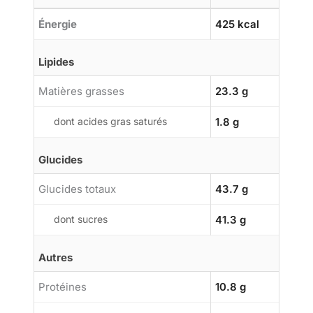
Énergie
425 kcal
Lipides
Matières grasses
23.3 g
dont acides gras saturés
1.8 g
Glucides
Glucides totaux
43.7 g
dont sucres
41.3 g
Autres
Protéines
10.8 g