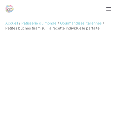
Aller
Rechercher
au
contenu
Accueil
Pâtisserie du monde
Gourmandises italiennes
Petites bûches tiramisu : la recette individuelle parfaite