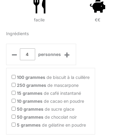
facile
€€
Ingrédients
–
+
personnes
100
grammes
de biscuit à la cuillère
250
grammes
de mascarpone
15
grammes
de café instantané
10
grammes
de cacao en poudre
50
grammes
de sucre glace
50
grammes
de chocolat noir
5
grammes
de gélatine en poudre