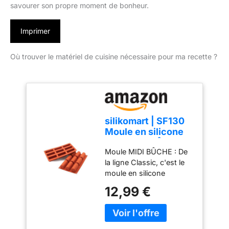
savourer son propre moment de bonheur.
Imprimer
Où trouver le matériel de cuisine nécessaire pour ma recette ?
silikomart | SF130
Moule en silicone
pour MIDI BÛCHE
Moule MIDI BÛCHE : De
Monoportions,
la ligne Classic, c'est le
antiadhésif, 9
moule en silicone
Monoportions, Lot
antiadhésif à portion
de 1 Moule à
12,99 €
unique qui stimule la
gâteau, 84 x 32
créativité en inspirant
mm, h 35 mm, Made
toujours de nouvelles
in Italy, Terre Cuite
expériences culinaires.