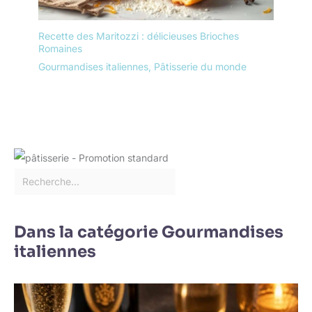
protège la vaisselle en
toute sécurité pendant le
Recette des Maritozzi : délicieuses Brioches
transport. Nous vous
Romaines
offrirons un
Gourmandises italiennes
,
Pâtisserie du monde
remplacement gratuit si
les plateaux arrivent
cassés
Dans la catégorie Gourmandises
italiennes