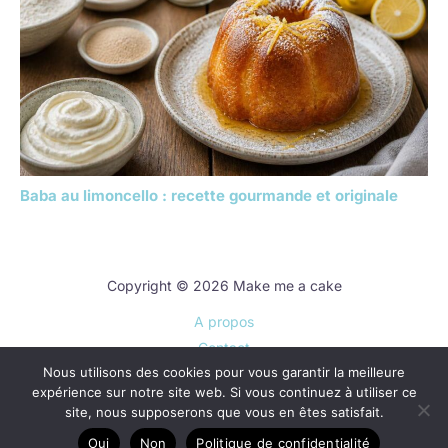
Baba au limoncello : recette gourmande et originale
Copyright © 2026 Make me a cake
A propos
Contact
Nous utilisons des cookies pour vous garantir la meilleure
Plan du site
expérience sur notre site web. Si vous continuez à utiliser ce
Mentions légales
site, nous supposerons que vous en êtes satisfait.
Politique de confidentialité
Oui
Non
Politique de confidentialité