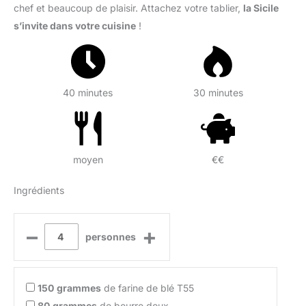
chef et beaucoup de plaisir. Attachez votre tablier,
la Sicile
s’invite dans votre cuisine
!
40 minutes
30 minutes
moyen
€€
Ingrédients
–
+
personnes
150
grammes
de farine de blé T55
80
grammes
de beurre doux