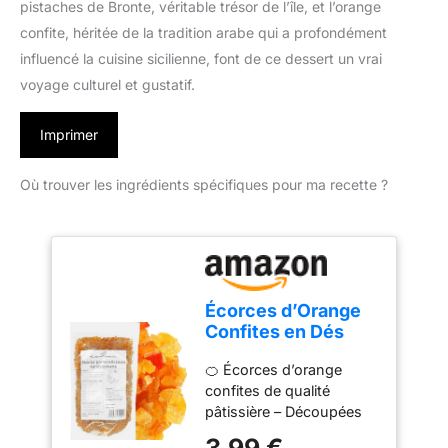
pistaches de Bronte, véritable trésor de l’île, et l’orange
confite, héritée de la tradition arabe qui a profondément
influencé la cuisine sicilienne, font de ce dessert un vrai
voyage culturel et gustatif.
Imprimer
Où trouver les ingrédients spécifiques pour ma recette ?
Écorces d’Orange
Confites en Dés
100g – Ingrédient
🍊 Écorces d’orange
Idéal pour
confites de qualité
Pâtisseries,
pâtissière – Découpées
Gâteaux, Brioches
en petits dés pratiques à
et Beignets –
3,99 €