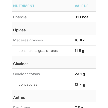
NUTRIMENT
VALEUR
Énergie
313 kcal
Lipides
Matières grasses
18.6 g
dont acides gras saturés
11.5 g
Glucides
Glucides totaux
23.1 g
dont sucres
12.4 g
Autres
Protéines
7.5 g