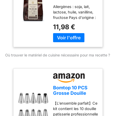
marque La Giralda est
70% sac de 400
émulsifiant: lécithine de
synonyme de qualité et
Allergènes : soja, lait,
grammes
soja <1% ; arôme naturel
de tradition depuis 1840.
lactose, huile, vanilline,
de vanille <1% Allergène:
fructose Pays d'origine :
Lait, soja, cacao, vanilline
Belgique Ingrédients :
11,98 €
pâte de cacao, sucre,
cacao dégraissé en
poudre, émulsifiant :
lécithine de soja, parfum
naturel de vanille. Peut
Où trouver le matériel de cuisine nécessaire pour ma recette ?
contenir : lait Stockez le
produit dans un
environnement propre,
sec (humidité relative
max. 70 %) et sans
odeur. Température de
Bomtop 10 PCS
stockage : 12 – 20 °C
Grosse Douille
Patisserie, Douille
【L'ensemble parfait】Ce
Patisserie
kit contient les 10 douille
Professionnelle
patisserie professionnelle
Embout Poche a