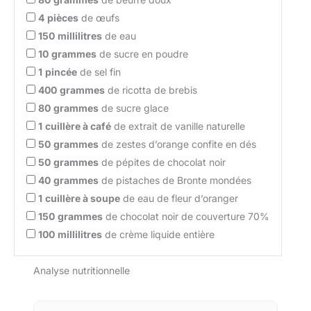
4
pièces
de œufs
150
millilitres
de eau
10
grammes
de sucre en poudre
1
pincée
de sel fin
400
grammes
de ricotta de brebis
80
grammes
de sucre glace
1
cuillère à café
de extrait de vanille naturelle
50
grammes
de zestes d’orange confite en dés
50
grammes
de pépites de chocolat noir
40
grammes
de pistaches de Bronte mondées
1
cuillère à soupe
de eau de fleur d’oranger
150
grammes
de chocolat noir de couverture 70%
100
millilitres
de crème liquide entière
Analyse nutritionnelle