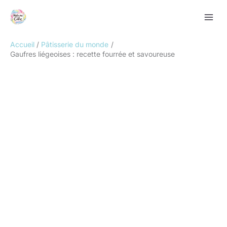
Aller
Rechercher
au
contenu
Accueil
Pâtisserie du monde
Gaufres liégeoises : recette fourrée et savoureuse