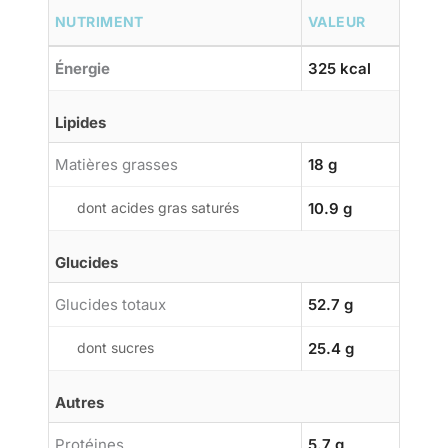
NUTRIMENT
VALEUR
Énergie
325 kcal
Lipides
Matières grasses
18 g
dont acides gras saturés
10.9 g
Glucides
Glucides totaux
52.7 g
dont sucres
25.4 g
Autres
Protéines
5.7 g