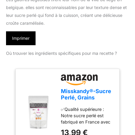
belgique. elles sont reconnaissables par leur texture dense et
leur sucre perlé qui fond à la cuisson, créant une délicieuse
croûte caramélisée.
Imprimer
Où trouver les ingrédients spécifiques pour ma recette ?
Misskandy®-Sucre
Perlé, Grains
Moyens /900 Gr/.
✅Qualité supérieure :
Idéal pour Gaufres
Notre sucre perlé est
Liégeoise, gaufres,
fabriqué en France avec
Brioches,
les meilleurs ingrédients,
Chouquette/Casson
13,99 €
selon des normes de