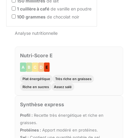
150
millilitres
de lait
1
cuillère à café
de vanille en poudre
100
grammes
de chocolat noir
Analyse nutritionnelle
Nutri-Score E
A
B
C
D
E
Plat énergétique
Très riche en graisses
Riche en sucres
Assez salé
Synthèse express
Profil :
Recette très énergétique et riche en
graisses.
Protéines :
Apport modéré en protéines.
Sel :
Contient une quantité notable de sel.