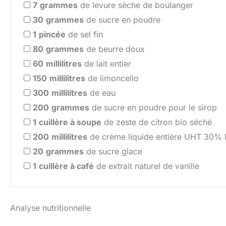
7
grammes
de levure sèche de boulanger
30
grammes
de sucre en poudre
1
pincée
de sel fin
80
grammes
de beurre doux
60
millilitres
de lait entier
150
millilitres
de limoncello
300
millilitres
de eau
200
grammes
de sucre en poudre pour le sirop
1
cuillère à soupe
de zeste de citron bio séché
200
millilitres
de crème liquide entière UHT 30%
20
grammes
de sucre glace
1
cuillère à café
de extrait naturel de vanille
Analyse nutritionnelle