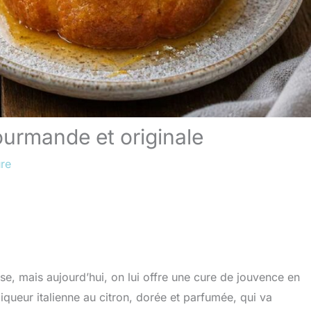
ourmande et originale
ure
se, mais aujourd’hui, on lui offre une cure de jouvence en
 liqueur italienne au citron, dorée et parfumée, qui va