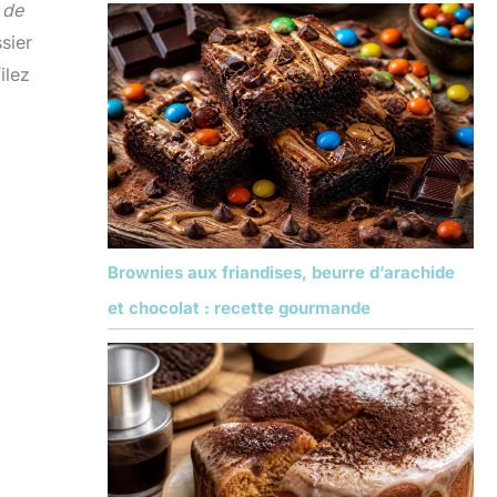
 de
sier
ilez
Brownies aux friandises, beurre d’arachide
et chocolat : recette gourmande