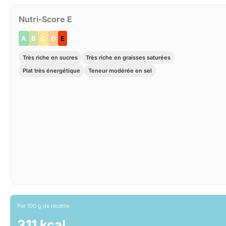
Nutri-Score E
A
B
C
D
E
Très riche en sucres
Très riche en graisses saturées
Plat très énergétique
Teneur modérée en sel
Par 100 g de recette
311 kcal