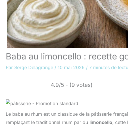
Baba au limoncello : recette g
Par
Serge Delagrange
/
10 mai 2026
/
7 minutes de lect
4.9/5 - (9 votes)
Le baba au rhum est un classique de la pâtisserie françai
remplaçant le traditionnel rhum par du
limoncello
, cette