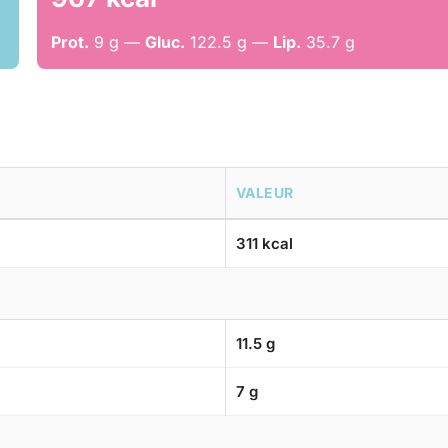
Prot.
9 g —
Gluc.
122.5 g —
Lip.
35.7 g
VALEUR
311 kcal
11.5 g
7 g