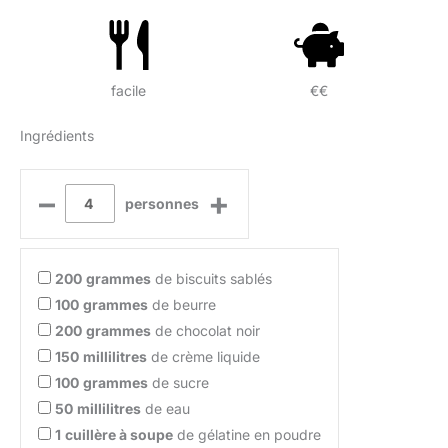
facile
€€
Ingrédients
–
+
personnes
200
grammes
de biscuits sablés
100
grammes
de beurre
200
grammes
de chocolat noir
150
millilitres
de crème liquide
100
grammes
de sucre
50
millilitres
de eau
1
cuillère à soupe
de gélatine en poudre