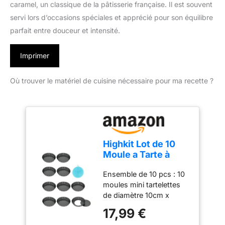
caramel, un classique de la pâtisserie française. Il est souvent
servi lors d’occasions spéciales et apprécié pour son équilibre
parfait entre douceur et intensité.
Imprimer
Où trouver le matériel de cuisine nécessaire pour ma recette ?
Highkit Lot de 10
Moule a Tarte à
Fond Amovible,
Ensemble de 10 pcs : 10
Mini 10 cm X10
moules mini tartelettes
de diamètre 10cm x
profondeur 2cm. Utilisé
17,99 €
pour faire des tartes,