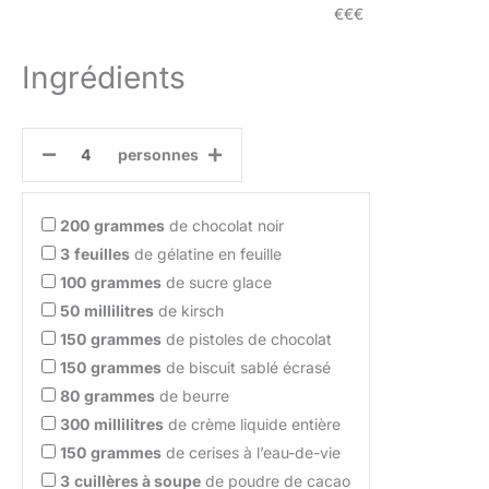
€€€
Ingrédients
personnes
200
grammes
de chocolat noir
3
feuilles
de gélatine en feuille
100
grammes
de sucre glace
50
millilitres
de kirsch
150
grammes
de pistoles de chocolat
150
grammes
de biscuit sablé écrasé
80
grammes
de beurre
300
millilitres
de crème liquide entière
150
grammes
de cerises à l’eau-de-vie
3
cuillères à soupe
de poudre de cacao