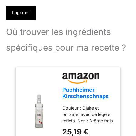
Imprimer
Où trouver les ingrédients
spécifiques pour ma recette ?
Puchheimer
Kirschenschnaps
35% Vol. 1l
Couleur : Claire et
brillante, avec de légers
reflets. Nez : Arôme frais
et intense de cerises
25,19 €
mûres, rappelant les