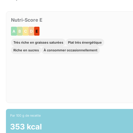
Nutri-Score E
A
B
C
D
E
Très riche en graisses saturées
Plat très énergétique
Riche en sucres
À consommer occasionnellement
Par 100 g de recette
353 kcal