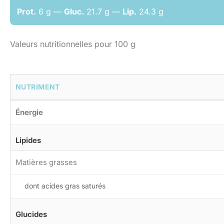
Prot.
6 g —
Gluc.
21.7 g —
Lip.
24.3 g
Valeurs nutritionnelles pour 100 g
NUTRIMENT
Énergie
Lipides
Matières grasses
dont acides gras saturés
Glucides