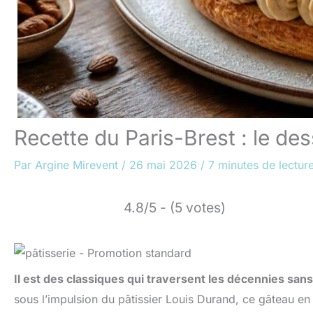
Recette du Paris-Brest : le de
Par
Argine Mirevent
/
26 mai 2026
/
7 minutes de lectur
4.8/5 - (5 votes)
Il est des classiques qui traversent les décennies san
sous l’impulsion du pâtissier Louis Durand, ce gâteau e