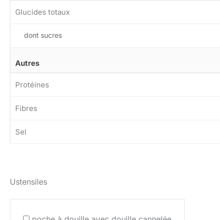
Glucides totaux
dont sucres
Autres
Protéines
Fibres
Sel
Ustensiles
poche à douille avec douille cannelée