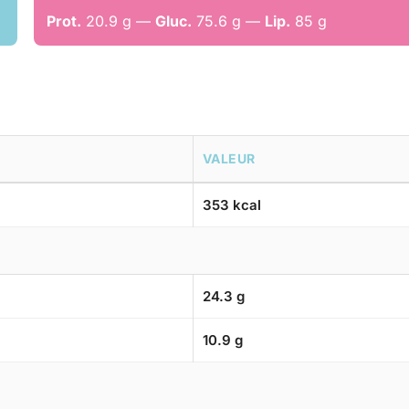
Prot.
20.9 g —
Gluc.
75.6 g —
Lip.
85 g
VALEUR
353 kcal
24.3 g
10.9 g