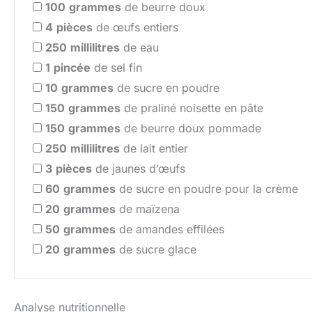
100
grammes
de beurre doux
4
pièces
de œufs entiers
250
millilitres
de eau
1
pincée
de sel fin
10
grammes
de sucre en poudre
150
grammes
de praliné noisette en pâte
150
grammes
de beurre doux pommade
250
millilitres
de lait entier
3
pièces
de jaunes d’œufs
60
grammes
de sucre en poudre pour la crème
20
grammes
de maïzena
50
grammes
de amandes effilées
20
grammes
de sucre glace
Analyse nutritionnelle