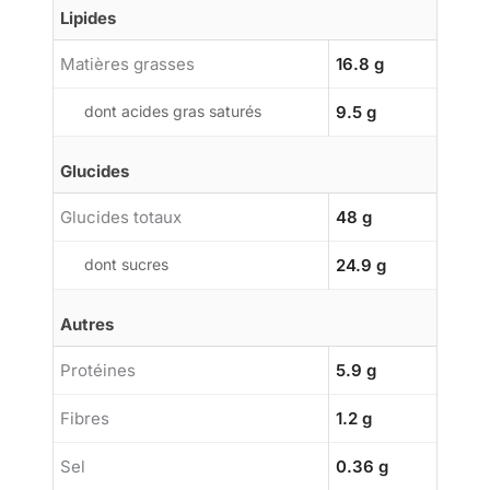
Lipides
Matières grasses
16.8 g
dont acides gras saturés
9.5 g
Glucides
Glucides totaux
48 g
dont sucres
24.9 g
Autres
Protéines
5.9 g
Fibres
1.2 g
Sel
0.36 g