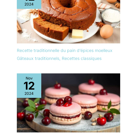
difficultés, n'hésitez pas
2024
à nous contacter. Nous
vous répondrons dans
les 24 heures.
Recette traditionnelle du pain d’épices moelleux
Gâteaux traditionnels
,
Recettes classiques
Nov
12
2024