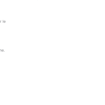
r le
ne.