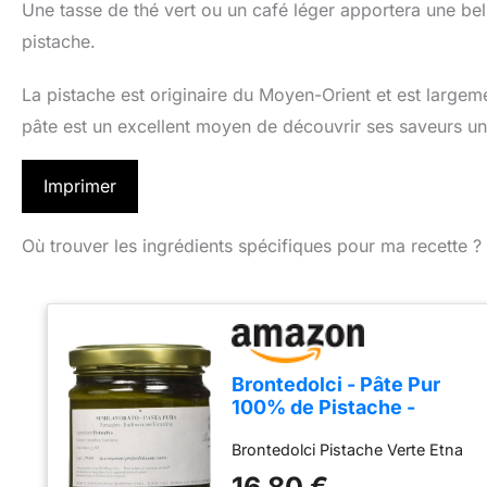
Une tasse de thé vert ou un café léger apportera une be
pistache.
La pistache est originaire du Moyen-Orient et est largeme
pâte est un excellent moyen de découvrir ses saveurs un
Imprimer
Où trouver les ingrédients spécifiques pour ma recette ?
Brontedolci - Pâte Pur
100% de Pistache -
Pistache Verte Etna -
Brontedolci Pistache Verte Etna
190g
16,80 €