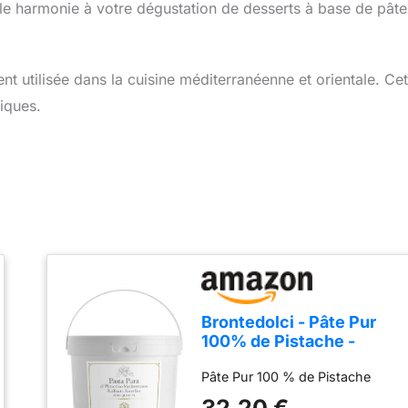
lle harmonie à votre dégustation de desserts à base de pâte
nt utilisée dans la cuisine méditerranéenne et orientale. Cet
iques.
Brontedolci - Pâte Pur
100% de Pistache -
Pistache Verte - (500,
Pâte Pur 100 % de Pistache
Grammes)
32,20 €