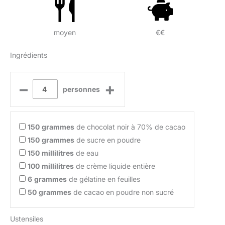
moyen
€€
Ingrédients
–
+
personnes
150
grammes
de chocolat noir à 70% de cacao
150
grammes
de sucre en poudre
150
millilitres
de eau
100
millilitres
de crème liquide entière
6
grammes
de gélatine en feuilles
50
grammes
de cacao en poudre non sucré
Ustensiles