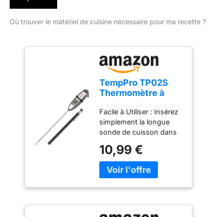
Où trouver le matériel de cuisine nécessaire pour ma recette ?
TempPro TP02S
Thermomètre à
viande,
Facile à Utiliser : Insérez
thermomètre à
simplement la longue
lecture instantanée
sonde de cuisson dans
3s
vos aliments ou liquides
10,99 €
et obtenez une lecture
précise de la température
à chaque fois ; le
thermometre cuisine est
idéal pour les grillades,
les liquides, la cuisson, et
la fabrication de