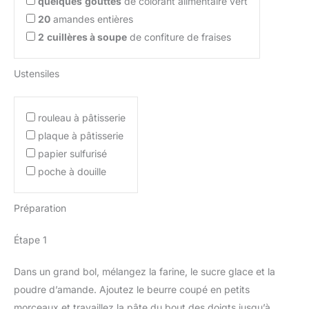
quelques
gouttes
de colorant alimentaire vert
20
amandes entières
2
cuillères à soupe
de confiture de fraises
Ustensiles
rouleau à pâtisserie
plaque à pâtisserie
papier sulfurisé
poche à douille
Préparation
Étape 1
Dans un grand bol, mélangez la farine, le sucre glace et la
poudre d’amande. Ajoutez le beurre coupé en petits
morceaux et travaillez la pâte du bout des doigts jusqu’à