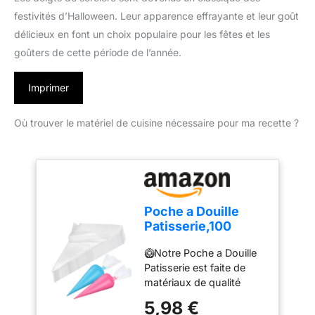
festivités d’Halloween. Leur apparence effrayante et leur goût
délicieux en font un choix populaire pour les fêtes et les
goûters de cette période de l’année.
Imprimer
Où trouver le matériel de cuisine nécessaire pour ma recette ?
Poche a Douille
Patisserie,100
Poches à Douille
🥝Notre Poche a Douille
Jetables, Poches à
Patisserie est faite de
Douille
matériaux de qualité
Professionnelles,
alimentaire, non toxiques
Poches à Douille
5,98 €
et inodores, sûrs et sains
Jetables pour