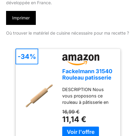
développée en France.
Imprimer
Où trouver le matériel de cuisine nécessaire pour ma recette ?
-34%
Fackelmann 31540
Rouleau patisserie
en bois, rouleau à
DESCRIPTION Nous
pâtisserie,
vous proposons ce
accessoires
rouleau à pâtisserie en
cuisine, ustensiles
bois de hêtre clair, poncé
de cuisine
16,99 €
finement. Au centre du
patisserie, rouleau
11,14 €
rouleau il y a un axe
à patisserie, Bois,
métallique qui lui donne
Métal, 44,5 x 6 x 6
de la solidité LE PETIT +
cm