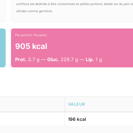
confiture est destinée à être consommée en petites portions, étalée sur du pain o
utilisée comme garniture.
Par portion (4 parts)
905 kcal
Prot.
3.7 g —
Gluc.
229.7 g —
Lip.
1 g
VALEUR
196 kcal