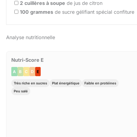
2
cuillères à soupe
de jus de citron
100
grammes
de sucre gélifiant spécial confiture
Analyse nutritionnelle
Nutri-Score E
A
B
C
D
E
Très riche en sucres
Plat énergétique
Faible en protéines
Peu salé