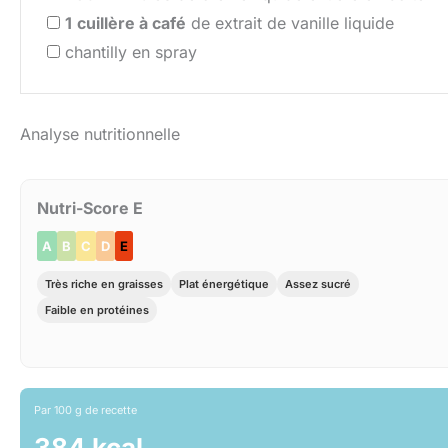
1
cuillère à café
de extrait de vanille liquide
chantilly en spray
Analyse nutritionnelle
Nutri-Score E
A
B
C
D
E
Très riche en graisses
Plat énergétique
Assez sucré
Faible en protéines
Par 100 g de recette
384 kcal