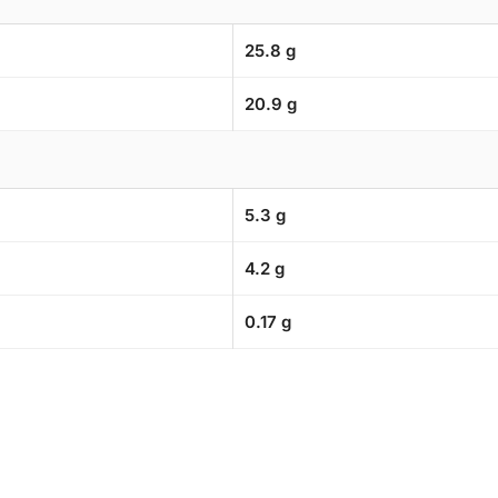
25.8 g
20.9 g
5.3 g
4.2 g
0.17 g