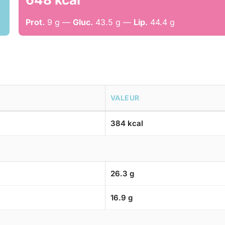
Prot.
9 g —
Gluc.
43.5 g —
Lip.
44.4 g
VALEUR
384 kcal
26.3 g
16.9 g