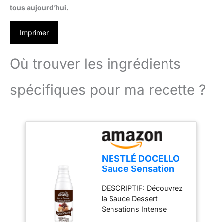
tous aujourd’hui.
Imprimer
Où trouver les ingrédients
spécifiques pour ma recette ?
NESTLÉ DOCELLO
Sauce Sensation
Intense Chocolate -
DESCRIPTIF: Découvrez
Sauce Dessert
la Sauce Dessert
Chocolat Prête-à-
Sensations Intense
l'emploi - Cacao
Chocolate Nestlé
Certifié Rainforest