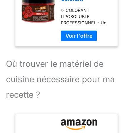
AVANT EMPLOI.
longtemps. L'emballage
Alimentaire Rouge
Durabilité avant
est conçu de manière à
✨ COLORANT
20 g - Colorant
ouverture : 12 mois.
ce que la distribution
LIPOSOLUBLE
Liposoluble en
Après ouverture : 2 mois.
puisse être contrôlée très
PROFESSIONNEL - Un
Poudre - Ingrédient
A conserver entre 22°C
précisément, que le
colorant alimentaire «
Cuisine &
et 24°C. le produit peut
dosage soit facile et que
laqu頻 liposoluble pour
Pâtisserie - Pour
être plus dense. À
le bouchon reste propre.
colorer vos préparations
Crèmes au Beurre,
conserver au sec en
Le colorant alimentaire
d’un joli rouge intense.
Chocolat, Pâtes
évitant tout contact du
est stable à la cuisson
Très concentré, il est
d’Amande,
produit avec de l'eau, ne
jusqu'à 200°C, alors
idéal pour la coloration
Ganaches - CH647
Où trouver le matériel de
pas congeler.
pourquoi ne pas faire un
de vos crèmes au beurre,
gâteau coloré pour une
chocolats, pâtes
fois ? FunCakes est
cuisine nécessaire pour ma
d’amande, ganaches et
spécialisé dans les
autres préparations
ingrédients et les
grasses. ❤️ ROUGE
recette ?
produits pour la
INTENSE - Ce colorant
décoration de gâteaux.
en poudre se mélange
Nous aimons la
facilement aux matières
pâtisserie autant que
grasses et huiles, ce qui
vous et sommes
en fait un ingrédient de
toujours à la recherche
choix en chocolaterie ou
de produits de pâtisserie