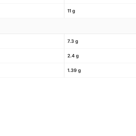
11 g
7.3 g
2.4 g
1.39 g