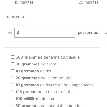
15 minutes
25 minutes
Ingrédients
–
personnes
500
grammes
de farine tout usage
60
grammes
de sucre
10
grammes
de sel
20
grammes
de lait en poudre
10
grammes
de levure de boulanger sèche
125
grammes
de beurre demi-sel
100
millilitres
de eau
30
grammes
de chocolat en poudre