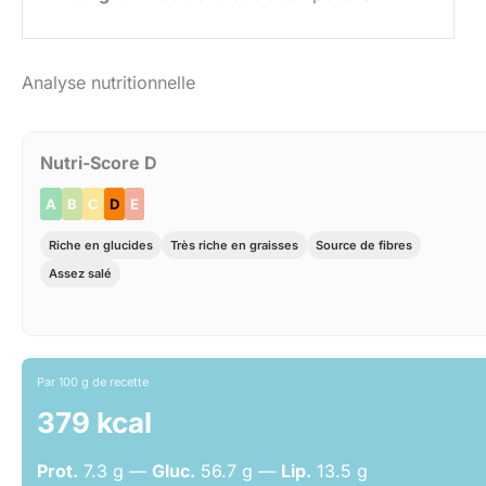
Analyse nutritionnelle
Nutri-Score D
A
B
C
D
E
Riche en glucides
Très riche en graisses
Source de fibres
Assez salé
Par 100 g de recette
379 kcal
Prot.
7.3 g —
Gluc.
56.7 g —
Lip.
13.5 g