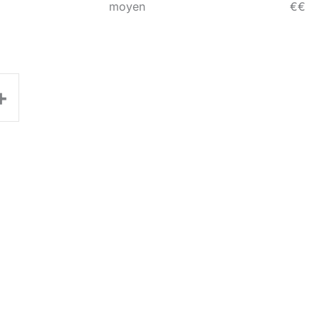
moyen
€€
+