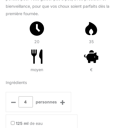
bienveillance, pour que vos choux soient parfaits dès la
première fournée.
20
35
moyen
€
Ingrédients
–
+
personnes
125
ml
de eau