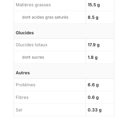
Matières grasses
15.5 g
dont acides gras saturés
8.5 g
Glucides
Glucides totaux
17.9 g
dont sucres
1.8 g
Autres
Protéines
6.6 g
Fibres
0.6 g
Sel
0.33 g