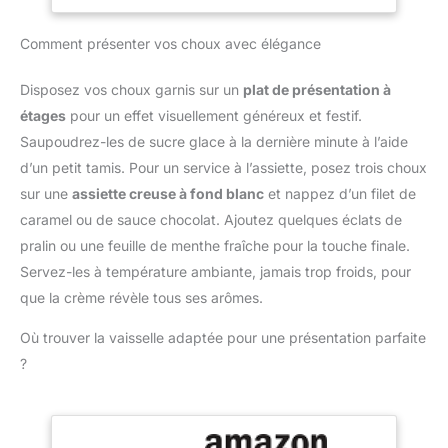
aliments a une précision
Cuisson, Viande,
et Large Plage de Mesure
de ± 1 °C (± 2 °F) et une
BBQ, Patisserie,
de Température : Le
Comment présenter vos choux avec élégance
plage de mesure de -50
Lait, Vin (Noir)
termometre cuison utilise
°C ~ 300 °C (-58 °F ~
une sonde alimentaire en
572 °F). Notre
Disposez vos choux garnis sur un
plat de présentation à
acier inoxydable de 13
thermometre cuisson est
étages
pour un effet visuellement généreux et festif.
cm, suffisamment longue
idéal pour les barbecues,
pour éviter de vous
Saupoudrez-les de sucre glace à la dernière minute à l’aide
le lait, la cuisson et la
brûler les mains pendant
d’un petit tamis. Pour un service à l’assiette, posez trois choux
préparation de
la mesure ; plage de
confitures. Le guide du
sur une
assiette creuse à fond blanc
et nappez d’un filet de
température : -50 ℃ ~
thermomètre de cuisson
caramel ou de sauce chocolat. Ajoutez quelques éclats de
300 ℃ Économie
figurant sur l'emballage
d'énergie : Fonction
pralin ou une feuille de menthe fraîche pour la touche finale.
vous permet d'obtenir la
d'arrêt automatique
Servez-les à température ambiante, jamais trop froids, pour
cuisson souhaitée
intégrée, le thermometre
AFFICHAGE
que la crème révèle tous ses arômes.
patisserie s'éteindra
CHANGEABLE : L'écran
automatiquement après
Où trouver la vaisselle adaptée pour une présentation parfaite
LCD rétroéclairé, large et
10 minutes d'inactivité ;
facile à lire, vous permet
?
et il peut basculer entre
de lire clairement les
Celsius et Fahrenheit lors
températures dans
de la mesure de la
l'obscurité ou lorsque la
température. Plusieurs
fumée envahit l'air !