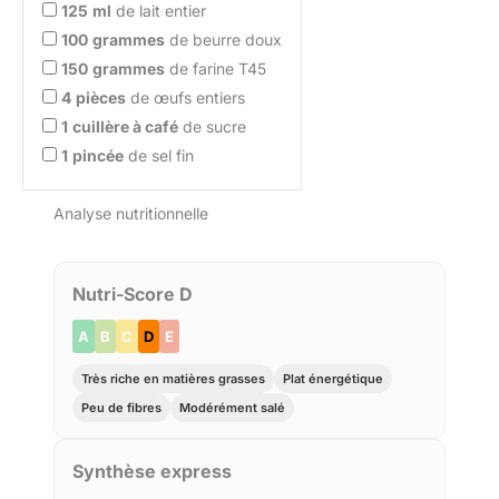
125
ml
de lait entier
100
grammes
de beurre doux
150
grammes
de farine T45
4
pièces
de œufs entiers
1
cuillère à café
de sucre
1
pincée
de sel fin
Analyse nutritionnelle
Nutri-Score D
A
B
C
D
E
Très riche en matières grasses
Plat énergétique
Peu de fibres
Modérément salé
Synthèse express