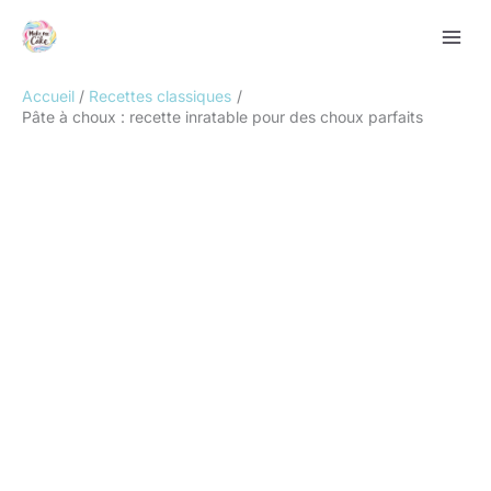
Aller
Rechercher
au
contenu
Accueil
Recettes classiques
Pâte à choux : recette inratable pour des choux parfaits