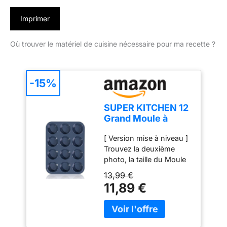
Imprimer
Où trouver le matériel de cuisine nécessaire pour ma recette ?
-15%
SUPER KITCHEN 12
Grand Moule à
Muffins en Silicone
[ Version mise à niveau ]
Moule Cupcake
Trouvez la deuxième
Gateau
photo, la taille du Moule
à Muffins est de 33 x 25
13,99 €
x 3 cm, il est plus grand
11,89 €
que les autres plateaux à
muffins sur le marché.
Trouvez la troisième
photo, en raison du