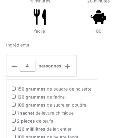
15 minutes
20 minutes
facile
€€
Ingrédients
–
+
personnes
150
grammes
de poudre de noisette
120
grammes
de farine
100
grammes
de sucre en poudre
1
sachet
de levure chimique
2
pièces
de œufs
120
millilitres
de lait entier
100
grammes
de beurre fondu