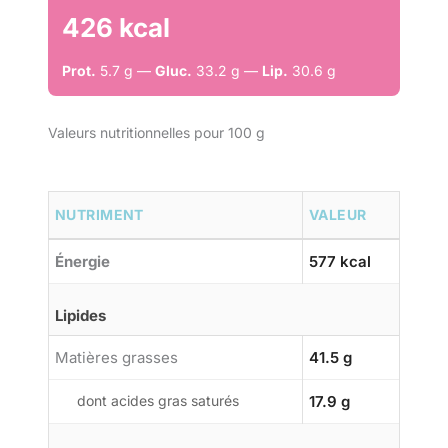
426 kcal
Prot.
5.7 g —
Gluc.
33.2 g —
Lip.
30.6 g
Valeurs nutritionnelles pour 100 g
NUTRIMENT
VALEUR
Énergie
577 kcal
Lipides
Matières grasses
41.5 g
dont acides gras saturés
17.9 g