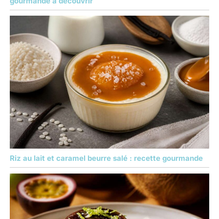
gourmande à découvrir
nettoyage des aliments.
Ce lot de mini casseroles
peut être empilé, ce qui
rend le rangement et
l'organisation dans
l'armoire de cuisine
pratiques. REMARQUE :
Les produits en
céramique sont finis à la
main, et de petits défauts
tels que la différence de
couleur et les taches
noires sont inévitables.
Ce sont des
phénomènes de
processus normaux et
Riz au lait et caramel beurre salé : recette gourmande
n'affectent pas
l'utilisation et la beauté
des produits.