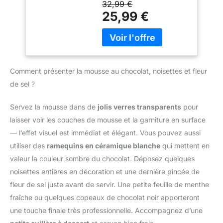
Éjection Facile des
32,99 €
acier inoxydable pour
s01__bullet">450 W</li>
Accessoires, Clip
25,99 €
des performances fiables
<li class="p-
Attache-Cordon
et durables. Design
s01__bullet">5 vitesses
(HR3741/00)
ergonomique et facile
+ fonction Turbo</li> <li
d'utilisation : Poignée
class="p-
ergonomique et bouton
s01__bullet">Gris
d'éjection pratique pour
Comment présenter la mousse au chocolat, noisettes et fleur
cachemire</li> </ul>
une utilisation
de sel ?
confortable et un
changement rapide des
Servez la mousse dans de
jolis verres transparents
pour
accessoires. Compact et
pratique pour un usage
laisser voir les couches de mousse et la garniture en surface
quotidien : Léger, doté
— l’effet visuel est immédiat et élégant. Vous pouvez aussi
d'un câble de 1 mètre et
utiliser des
ramequins en céramique blanche
qui mettent en
d'un design compact, ce
valeur la couleur sombre du chocolat. Déposez quelques
mixeur est facile à ranger
noisettes entières en décoration et une dernière pincée de
et parfait pour toutes vos
tâches de cuisine.
fleur de sel juste avant de servir. Une petite feuille de menthe
fraîche ou quelques copeaux de chocolat noir apporteront
une touche finale très professionnelle. Accompagnez d’une