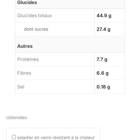
Glucides
Glucides totaux
44.9 g
dont sucres
27.4 g
Autres
Protéines
7.7 g
Fibres
6.6 g
Sel
0.18 g
Ustensiles
saladier en verre résistant à la chaleur