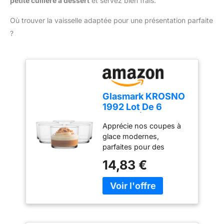
petite cuillère à dessert
et servez bien frais.
Où trouver la vaisselle adaptée pour une présentation parfaite
?
Glasmark KROSNO
1992 Lot De 6
Coupes À Glace En
Apprécie nos coupes à
Verre Transparent
glace modernes,
Coupes À Dessert
parfaites pour des
Lavables Au Lave-
desserts classiques ou
Vaisselle 170 ml
14,83 €
créatifs, du tiramisu aux
verrines fruitées. Ces
coupes en verre
transparent et durable
mettent en valeur la
beauté de chaque