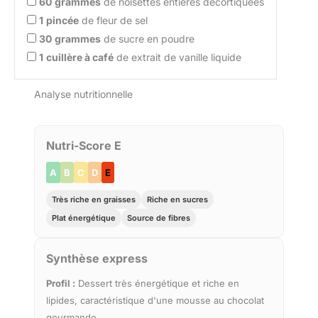
60
grammes
de noisettes entières décortiquées
1
pincée
de fleur de sel
30
grammes
de sucre en poudre
1
cuillère à café
de extrait de vanille liquide
Analyse nutritionnelle
Nutri-Score E
A
B
C
D
E
Très riche en graisses
Riche en sucres
Plat énergétique
Source de fibres
Synthèse express
Profil :
Dessert très énergétique et riche en
lipides, caractéristique d'une mousse au chocolat
gourmande.