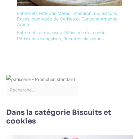
en porcelaine sont le
cadeau parfait pour une
Entremets Fête des Mères : macaron aux Biscuits
pendaison de crémaillère,
Roses, compotée de Cerises et Ganache Amande
un anniversaire, un
Amère
mariage ou une fête. Un
Entremets et mousses
,
Pâtisserie du monde
,
cadeau qui sera chéri et
Pâtisseries françaises
,
Recettes classiques
utilisé pour les années à
venir.
Dans la catégorie Biscuits et
cookies