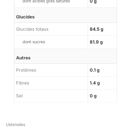
dont acides gras saturés
0 g
Glucides
Glucides totaux
84.5 g
dont sucres
81.9 g
Autres
Protéines
0.1 g
Fibres
1.4 g
Sel
0 g
Ustensiles