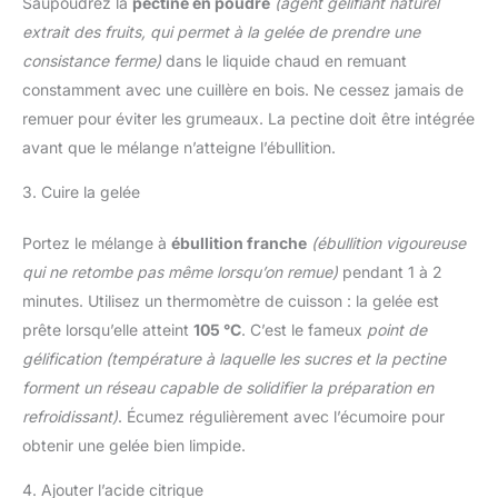
Saupoudrez la
pectine en poudre
(agent gélifiant naturel
extrait des fruits, qui permet à la gelée de prendre une
consistance ferme)
dans le liquide chaud en remuant
constamment avec une cuillère en bois. Ne cessez jamais de
remuer pour éviter les grumeaux. La pectine doit être intégrée
avant que le mélange n’atteigne l’ébullition.
3. Cuire la gelée
Portez le mélange à
ébullition franche
(ébullition vigoureuse
qui ne retombe pas même lorsqu’on remue)
pendant 1 à 2
minutes. Utilisez un thermomètre de cuisson : la gelée est
prête lorsqu’elle atteint
105 °C
. C’est le fameux
point de
gélification
(température à laquelle les sucres et la pectine
forment un réseau capable de solidifier la préparation en
refroidissant)
. Écumez régulièrement avec l’écumoire pour
obtenir une gelée bien limpide.
4. Ajouter l’acide citrique