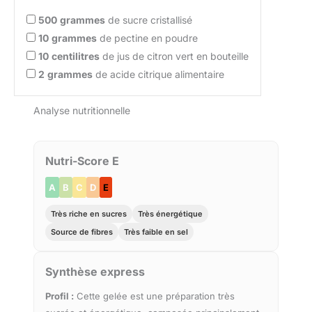
500
grammes
de sucre cristallisé
10
grammes
de pectine en poudre
10
centilitres
de jus de citron vert en bouteille
2
grammes
de acide citrique alimentaire
Analyse nutritionnelle
Nutri-Score E
A
B
C
D
E
Très riche en sucres
Très énergétique
Source de fibres
Très faible en sel
Synthèse express
Profil :
Cette gelée est une préparation très