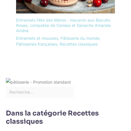
qui se replie facilement.
FACILE À NETTOYER ET
À RANGER - Pour
Entremets Fête des Mères : macaron aux Biscuits
désinfecter ce
Roses, compotée de Cerises et Ganache Amande
1presentoir aperitif, il est
Amère
rapide et facile à essuyer
Entremets et mousses
,
Pâtisserie du monde
,
avec de l'eau chaude
Pâtisseries françaises
,
Recettes classiques
savonneuse. Une fois
que vous l'avez
complètement séché, il
se replie pour un
rangement efficace et
facile. Dimensions : 32 x
25,5 x 41 cm.
Dans la catégorie Recettes
classiques