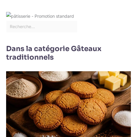
au sec. ✔[Remarque
importante] : si vous
rencontrez des
difficultés, n'hésitez pas
à nous contacter. Nous
vous répondrons dans
les 24 heures.
Dans la catégorie Gâteaux
traditionnels