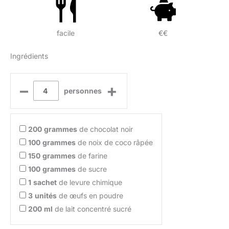
facile
€€
Ingrédients
–
+
personnes
200
grammes
de chocolat noir
100
grammes
de noix de coco râpée
150
grammes
de farine
100
grammes
de sucre
1
sachet
de levure chimique
3
unités
de œufs en poudre
200
ml
de lait concentré sucré