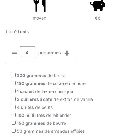
moyen
€€
Ingrédients
–
+
personnes
200
grammes
de farine
150
grammes
de sucre en poudre
1
sachet
de levure chimique
2
cuillères à café
de extrait de vanille
4
unités
de oeufs
100
millilitres
de lait entier
150
grammes
de beurre
50
grammes
de amandes effilées