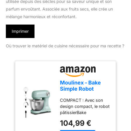
utilisée depuis des siècles pour sa saveur unique et son
parfum envoûtant. Associée aux fruits secs, elle crée un
mélange harmonieux et réconfortant.
Imprimer
Où trouver le matériel de cuisine nécessaire pour ma recette ?
Moulinex - Bake
Simple Robot
Pâtissier compact
COMPACT : Avec son
fouet, batteur et
design compact, le robot
crochet
pâtissierBake
Simples'adapte
104,99 €
parfaitement à toutes les
cuisines - sataillen'est