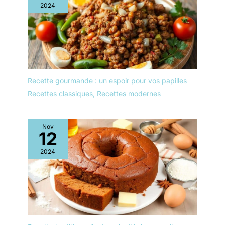
2024
un usage quotidien : les
assiettes passent au
lave-vaisselle et au
micro-ondes.
Recette gourmande : un espoir pour vos papilles
Recettes classiques
,
Recettes modernes
Nov
12
2024