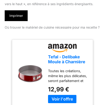
vers le haut », en référence à ses ingrédients énergisants.
Imprimer
Où trouver le matériel de cuisine nécessaire pour ma recette ?
Tefal - Delibake
Moule à Charnière
Antiadhésif - 23 cm
Toutes les créations,
- Rouge
même les plus délicates,
seront parfaitement et
facilement démoulées
12,99 €
grce à la ceinture
amovible du moule Le
fond plus large avec