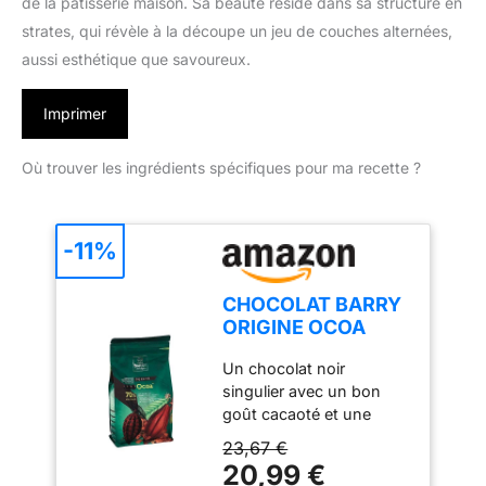
de la pâtisserie maison. Sa beauté réside dans sa structure en
strates, qui révèle à la découpe un jeu de couches alternées,
aussi esthétique que savoureux.
Imprimer
Où trouver les ingrédients spécifiques pour ma recette ?
-11%
CHOCOLAT BARRY
ORIGINE OCOA
Chocolat de
Un chocolat noir
Couverture Noir
singulier avec un bon
70% de la Gamme
goût cacaoté et une
Pureté /1KG
pointe d'acidité.
23,67 €
Chocolat très fluide, idéal
20,99 €
pour le moulage en