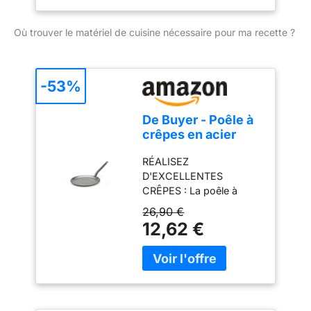
Où trouver le matériel de cuisine nécessaire pour ma recette ?
-53%
De Buyer - Poêle à
crêpes en acier
CARBONE PLUS -
RÉALISEZ
Diamètre 24 cm -,
D'EXCELLENTES
Blanc
CRÊPES : La poêle à
crêpes De Buyer en acier
26,90 €
CARBONE PLUS est une
12,62 €
poêle à jupe basse qui
vous permet de faire
sauter et de retourner
très facilement de
délicieuses crêpes. Cela
vous permet de réaliser