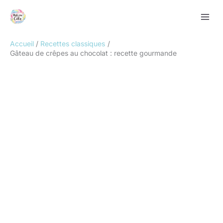
Aller
Rechercher
au
contenu
Accueil
Recettes classiques
Gâteau de crêpes au chocolat : recette gourmande