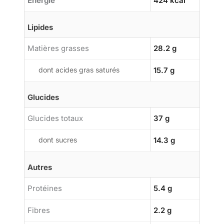
Énergie
424 kcal
Lipides
Matières grasses
28.2 g
dont acides gras saturés
15.7 g
Glucides
Glucides totaux
37 g
dont sucres
14.3 g
Autres
Protéines
5.4 g
Fibres
2.2 g