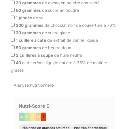
30
grammes
de cacao en poudre non sucré
60
grammes
de sucre en poudre
1
pincée
de sel
200
grammes
de chocolat noir de couverture à 70%
30
grammes
de sucre glace
1
cuillère à café
de extrait de vanille liquide
50
grammes
de beurre doux
2
cuillères à soupe
de huile neutre
40
cl
de crème liquide entière à 35% de matière
grasse
Analyse nutritionnelle
Nutri-Score E
A
B
C
D
E
Très riche en graisses saturées
Plat très énergétique