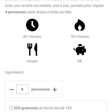
avec une recette accessible, pas à pas, pensée pour régaler
4 personnes
sans stress ni prise de tête.
40 minutes
30 minutes
moyen
€€
Ingrédients
–
+
personnes
250
grammes
de farine de blé T45