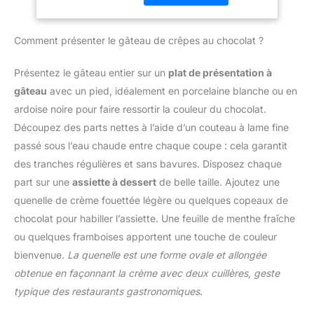
APÉRITIFS ET
Gobel met à disposition
FROMAGES: Parfait
des cuisiniers les plus
comme plateau apéritif
exigeants des moules à
Comment présenter le gâteau de crêpes au chocolat ?
ou plateau à fromage
pâtisserie et des
pour servir charcuterie,
ustensiles de qualité
Présentez le gâteau entier sur un
plat de présentation à
fruits, pain, amuse-
professionnelle pour
gâteau
avec un pied, idéalement en porcelaine blanche ou en
bouches, sushi,
réussir toutes sortes de
sandwichs, salades et
ardoise noire pour faire ressortir la couleur du chocolat.
préparations.
autres préparations
Découpez des parts nettes à l’aide d’un couteau à lame fine
maison. ✔ POLYVALENT
passé sous l’eau chaude entre chaque coupe : cela garantit
POUR LA DÉCORATION:
des tranches régulières et sans bavures. Disposez chaque
Utilisez-le également
comme plateau décoratif
part sur une
assiette à dessert
de belle taille. Ajoutez une
pour bougies, vases,
quenelle de crème fouettée légère ou quelques copeaux de
compositions florales ou
chocolat pour habiller l’assiette. Une feuille de menthe fraîche
décorations saisonnières
ou quelques framboises apportent une touche de couleur
sur une table à manger,
une table basse ou un
bienvenue.
La quenelle est une forme ovale et allongée
buffet. ✔ VERRE
obtenue en façonnant la crème avec deux cuillères, geste
RÉSISTANT ET
typique des restaurants gastronomiques
.
ENTRETIEN FACILE:
Fabriqué en verre