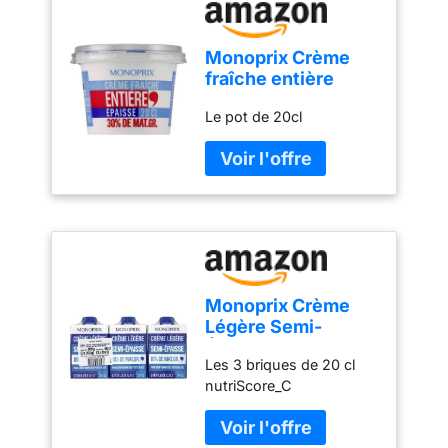
produit dans un
environnement propre,
sec (humidité relative
Monoprix Crème
max. 70 %) et sans
fraîche entière
odeur. Température de
épaisse. 30% de
stockage : 12 – 20 °C
Le pot de 20cl
matières grasses. -
Le pot de 20cl
Monoprix Crème
Légère Semi-
Épaisse 18% Mg
Les 3 briques de 20 cl
3x20cl
nutriScore_C