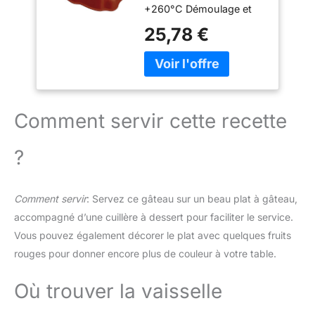
peuvent non seulement
+260°C Démoulage et
être utilisés pour faire
nettoyage faciles Ne se
25,78 €
des gâteaux, du pain,
déforme pas - La forme
mais également pour
est transmise en totalité
faire des pâtisserie, de la
au gâteau
grande gelée, etc.
【Facile à Utiliser】- Le
moule est réutilisable et a
Comment servir cette recette
une surface lisse, non
collante et élastique. Il
peut être facilement
?
éjecté en appuyant sur le
moule avec vos doigts.
Facile à nettoyer, rincez
Comment servir
: Servez ce gâteau sur un beau plat à gâteau,
directement à l'eau ou
accompagné d’une cuillère à dessert pour faciliter le service.
mettez-le au lave-
Vous pouvez également décorer le plat avec quelques fruits
vaisselle. 【Matériaux de
Qualité】- Fabriqués à
rouges pour donner encore plus de couleur à votre table.
100% en silicone de
qualité alimentaire, non
Où trouver la vaisselle
toxique, sans BPA, sans
goût et sans danger. Les