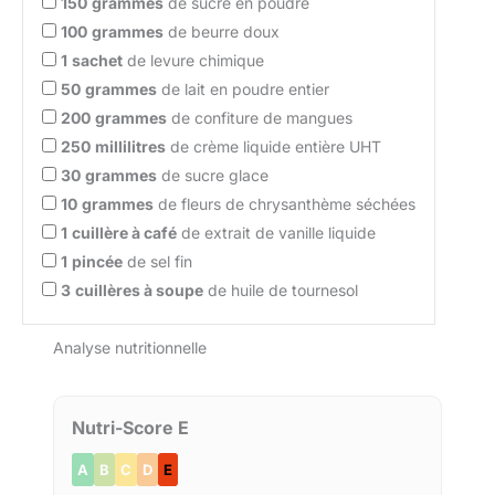
150
grammes
de sucre en poudre
100
grammes
de beurre doux
1
sachet
de levure chimique
50
grammes
de lait en poudre entier
200
grammes
de confiture de mangues
250
millilitres
de crème liquide entière UHT
30
grammes
de sucre glace
10
grammes
de fleurs de chrysanthème séchées
1
cuillère à café
de extrait de vanille liquide
1
pincée
de sel fin
3
cuillères à soupe
de huile de tournesol
Analyse nutritionnelle
Nutri-Score E
A
B
C
D
E