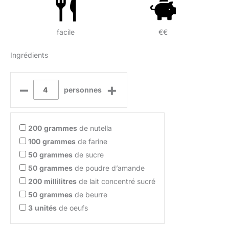
facile
€€
Ingrédients
–
+
personnes
200
grammes
de nutella
100
grammes
de farine
50
grammes
de sucre
50
grammes
de poudre d’amande
200
millilitres
de lait concentré sucré
50
grammes
de beurre
3
unités
de oeufs