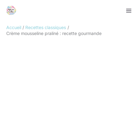
Aller
Rechercher
au
contenu
Accueil
Recettes classiques
Crème mousseline praliné : recette gourmande