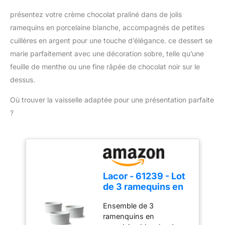
confortable et un
présentez votre crème chocolat praliné dans de jolis
changement rapide des
ramequins en porcelaine blanche, accompagnés de petites
accessoires. Compact et
pratique pour un usage
cuillères en argent pour une touche d’élégance. ce dessert se
quotidien : Léger, doté
marie parfaitement avec une décoration sobre, telle qu’une
d'un câble de 1 mètre et
feuille de menthe ou une fine râpée de chocolat noir sur le
d'un design compact, ce
dessus.
mixeur est facile à ranger
et parfait pour toutes vos
Où trouver la vaisselle adaptée pour une présentation parfaite
tâches de cuisine.
?
Lacor - 61239 - Lot
de 3 ramequins en
porcelaine blanche,
Ensemble de 3
finition lisse et
ramenquins en
brillante, résistant