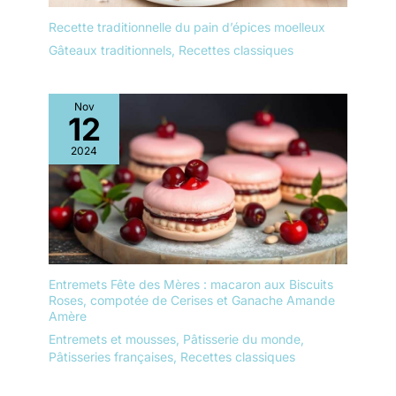
de 6 ramequins à crème
mettre au lave-vaisselle
brûlée est à la fois
Recette traditionnelle du pain d’épices moelleux
pour gagner du temps
pratique et élégant – un
lors du lavage des mains.
Gâteaux traditionnels
,
Recettes classiques
cadeau attentionné pour
Bien équilibré pour tenir
la famille, les amis ou les
solidement dans votre
passionnés de cuisine.
main, lavable au lave-
Nov
12
Idéal pour les
vaisselle
anniversaires, Noël ou
2024
les pendaisons de
crémaillère.
Entremets Fête des Mères : macaron aux Biscuits
Roses, compotée de Cerises et Ganache Amande
Amère
Entremets et mousses
,
Pâtisserie du monde
,
Pâtisseries françaises
,
Recettes classiques