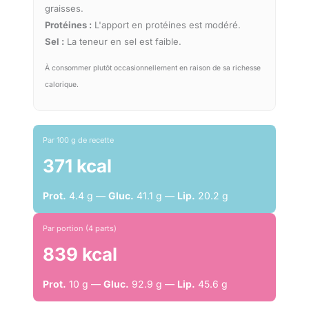
graisses.
Protéines :
L'apport en protéines est modéré.
Sel :
La teneur en sel est faible.
À consommer plutôt occasionnellement en raison de sa richesse
calorique.
Par 100 g de recette
371 kcal
Prot.
4.4 g —
Gluc.
41.1 g —
Lip.
20.2 g
Par portion (4 parts)
839 kcal
Prot.
10 g —
Gluc.
92.9 g —
Lip.
45.6 g