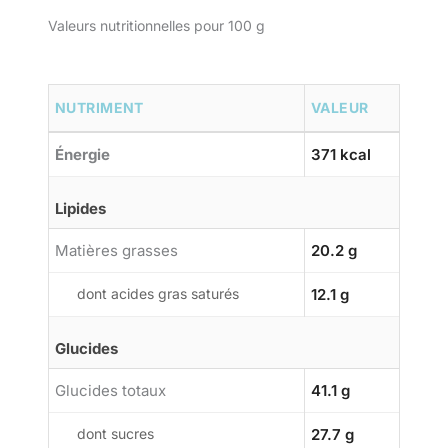
Valeurs nutritionnelles pour 100 g
NUTRIMENT
VALEUR
Énergie
371 kcal
Lipides
Matières grasses
20.2 g
dont acides gras saturés
12.1 g
Glucides
Glucides totaux
41.1 g
dont sucres
27.7 g