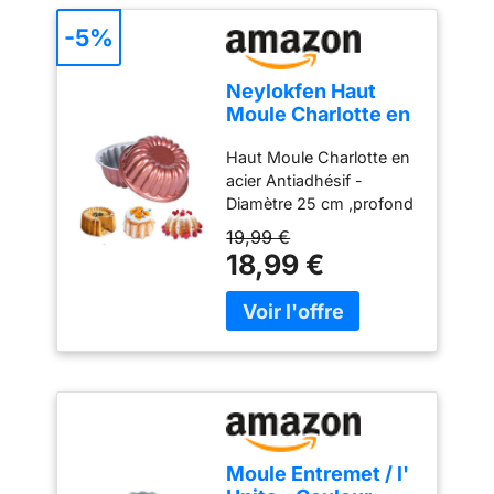
-5%
Neylokfen Haut
Moule Charlotte en
acier antiadhésif -
Haut Moule Charlotte en
Diamètre 25 cm
acier Antiadhésif -
Hauteur 10 cm
Diamètre 25 cm ,profond
Moule Entremet
10 cm Quantite - 1 pc
Moule Gateau Rond
19,99 €
Terre Cuite -1 piece
18,99 €
Moule Entremet / l'