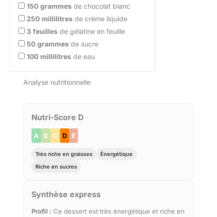
150
grammes
de chocolat blanc
250
millilitres
de crème liquide
3
feuilles
de gélatine en feuille
50
grammes
de sucre
100
millilitres
de eau
Analyse nutritionnelle
Nutri-Score D
A
B
C
D
E
Très riche en graisses
Énergétique
Riche en sucres
Synthèse express
Profil :
Ce dessert est très énergétique et riche en