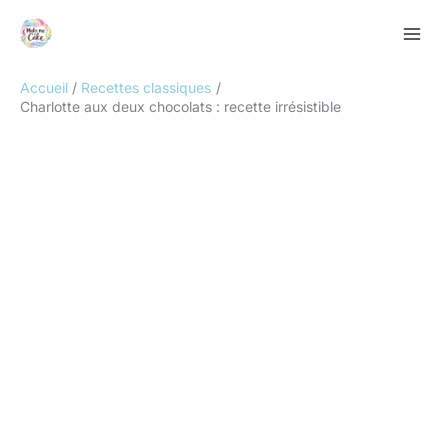
Aller
Rechercher
au
contenu
Accueil
Recettes classiques
Charlotte aux deux chocolats : recette irrésistible