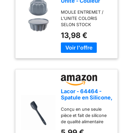
Unite - Couleur
aléatoire
MOULE ENTREMET /
L'UNITE COLORIS
SELON STOCK
DIAMETRE 20 CM
13,98 €
Lacor - 64464 -
Spatule en Silicone,
Certificat LFGB
Conçu en une seule
Écologique, Sans
pièce et fait de silicone
BPA, Antiadhésif,
de qualité alimentaire
Résistant à la
(Certificat LFGB) de la
Chaleur, Lave-
5,99 €