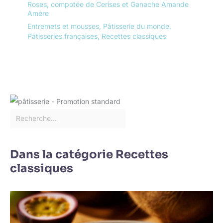
Roses, compotée de Cerises et Ganache Amande
Amère
Entremets et mousses
,
Pâtisserie du monde
,
Pâtisseries françaises
,
Recettes classiques
Dans la catégorie Recettes
classiques