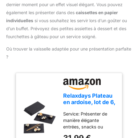
qui permet de fixer ou de
Dimensions Ø 28 x 2 cm,
dernier moment pour un effet visuel élégant. Vous pouvez
retirer facilement les
et son poids est de 198
également les présenter dans des
caissettes en papier
accessoires de mixage. Il
g.
individuelles
si vous souhaitez les servir lors d’un goûter ou
suffit de tourner et de
d’un buffet. Prévoyez des petites assiettes à dessert et des
soulever le bol pour le
détacher. Les
fourchettes à gâteau pour un service soigné.
accessoires, y compris le
Où trouver la vaisselle adaptée pour une présentation parfaite
bol, le crochet et la tige,
sont en acier inoxydable
?
de qualité alimentaire et
passent au lave-vaisselle
Utilisation polyvalente en
cuisine : des cuisines
domestiques aux
restaurants,
Relaxdays Plateau
boulangeries, hôtels et
en ardoise, lot de 6,
pizzerias, notre robot
26 x 16 cm,
pâtissier électrique fait
Service: Présenter de
assiette de
des merveilles dans
manière élégante
présentation,
divers contextes. C’est
entrées, snacks ou
rectangulaire, plat
l’outil idéal pour mélanger
desserts avec le plateau
de service,