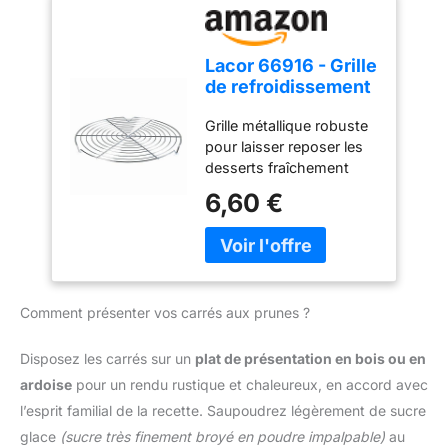
Veuillez arrêter l’appareil
avant de changer de
vitesse Bol grande
Lacor 66916 - Grille
capacité : Notre robot
de refroidissement
pâtissier professionnel
en pâtisserie en
est équipé d’un bol
Grille métallique robuste
acier chromé
spacieux en acier
pour laisser reposer les
inoxydable de 4,2 litres
desserts fraîchement
(4,4 qt), idéal pour pétrir
sortés du four ou couvrir
6,60 €
de grandes quantités de
de chocolat ou de sucre
pâte, cuire des cookies
glas. Fabriqué en acier
aux pépites de chocolat,
chromé pour une longue
préparer du pain frais ou
durée de vie. Permet de
même de la purée de
refroidir uniformément
Comment présenter vos carrés aux prunes ?
pommes de terre pour
toutes les parties du
votre prochain grand
dessert y compris la
repas Facile à détacher
partie inférieure. Protège
Disposez les carrés sur un
plat de présentation en bois ou en
et à nettoyer : la tête
les surfaces de la cuisine
ardoise
pour un rendu rustique et chaleureux, en accord avec
inclinable s’arrête
contre les brûlures. Ce
l’esprit familial de la recette. Saupoudrez légèrement de sucre
automatiquement
produit ne passe pas au
glace
(sucre très finement broyé en poudre impalpable)
au
lorsqu’on la soulève, ce
lave-vaisselle.