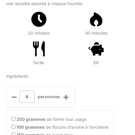
une réussite assurée à chaque fournée.
20 minutes
40 minutes
facile
€€
Ingrédients
–
+
personnes
250
grammes
de farine tout usage
100
grammes
de flocons d’avoine à l’ancienne
150
grammes
de sucre roux