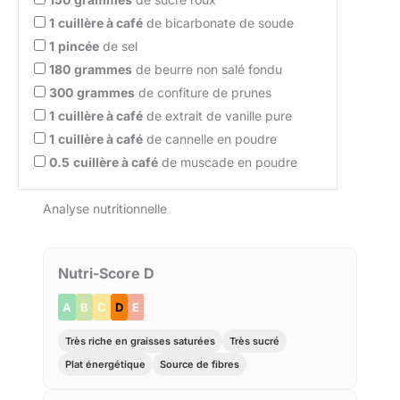
1
cuillère à café
de bicarbonate de soude
1
pincée
de sel
180
grammes
de beurre non salé fondu
300
grammes
de confiture de prunes
1
cuillère à café
de extrait de vanille pure
1
cuillère à café
de cannelle en poudre
0.5
cuillère à café
de muscade en poudre
Analyse nutritionnelle
Nutri-Score D
A
B
C
D
E
Très riche en graisses saturées
Très sucré
Plat énergétique
Source de fibres