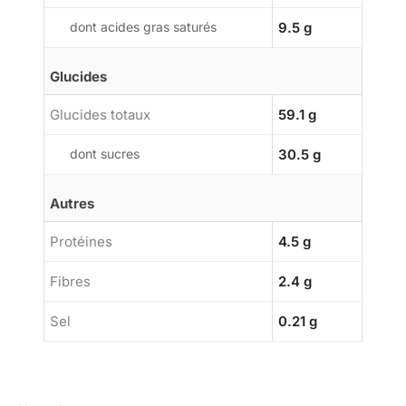
dont acides gras saturés
9.5 g
Glucides
Glucides totaux
59.1 g
dont sucres
30.5 g
Autres
Protéines
4.5 g
Fibres
2.4 g
Sel
0.21 g