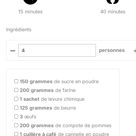
15 minutes
40 minutes
Ingrédients
–
personnes
150
grammes
de sucre en poudre
200
grammes
de farine
1
sachet
de levure chimique
125
grammes
de beurre
3
œufs
200
grammes
de compote de pommes
1
cuillère à café
de cannelle en poudre