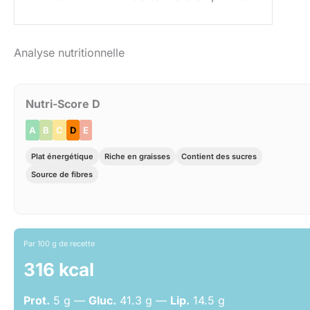
Analyse nutritionnelle
Nutri-Score D
A
B
C
D
E
Plat énergétique
Riche en graisses
Contient des sucres
Source de fibres
Par 100 g de recette
316 kcal
Prot.
5 g —
Gluc.
41.3 g —
Lip.
14.5 g