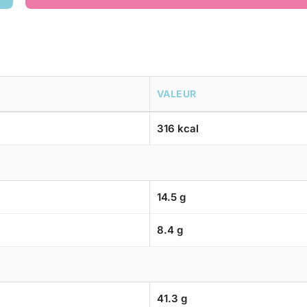
VALEUR
316 kcal
14.5 g
8.4 g
41.3 g