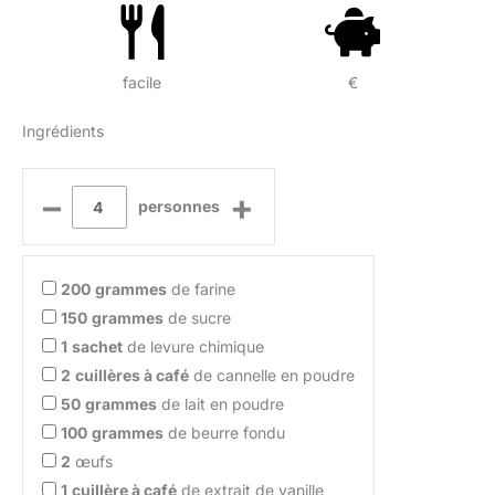
facile
€
Ingrédients
–
+
personnes
200
grammes
de farine
150
grammes
de sucre
1
sachet
de levure chimique
2
cuillères à café
de cannelle en poudre
50
grammes
de lait en poudre
100
grammes
de beurre fondu
2
œufs
1
cuillère à café
de extrait de vanille