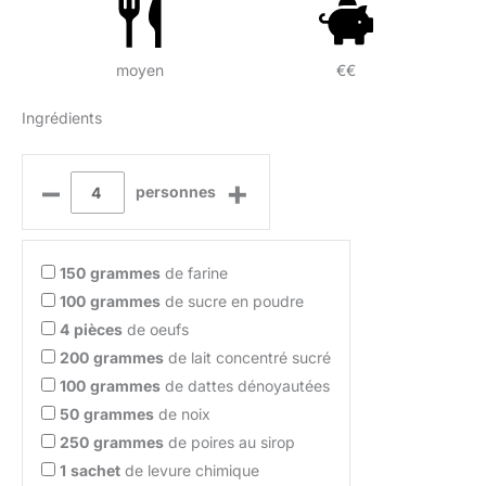
moyen
€€
Ingrédients
–
+
personnes
150
grammes
de farine
100
grammes
de sucre en poudre
4
pièces
de oeufs
200
grammes
de lait concentré sucré
100
grammes
de dattes dénoyautées
50
grammes
de noix
250
grammes
de poires au sirop
1
sachet
de levure chimique