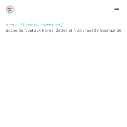
Aller
Rechercher
au
contenu
Accueil
Recettes classiques
Bûche de Noël aux Poires, dattes et Noix : recette Gourmande