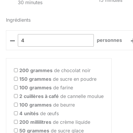
15 minutes
30 minutes
Ingrédients
–
personnes
200
grammes
de chocolat noir
150
grammes
de sucre en poudre
100
grammes
de farine
2
cuillères à café
de cannelle moulue
100
grammes
de beurre
4
unités
de œufs
200
millilitres
de crème liquide
50
grammes
de sucre glace