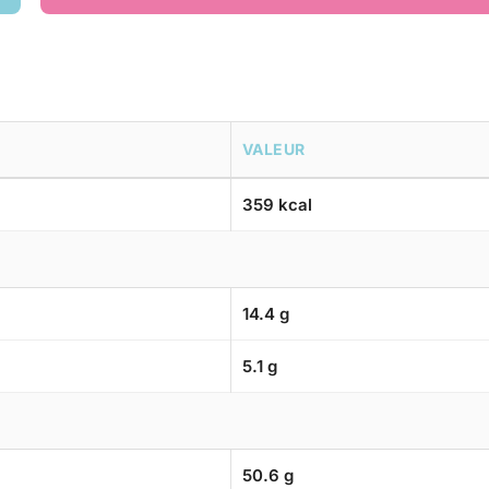
VALEUR
359 kcal
14.4 g
5.1 g
50.6 g