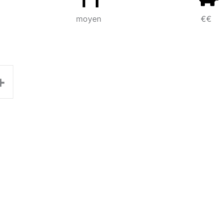
moyen
€€
+