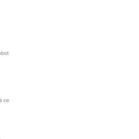
obot
à ce
,