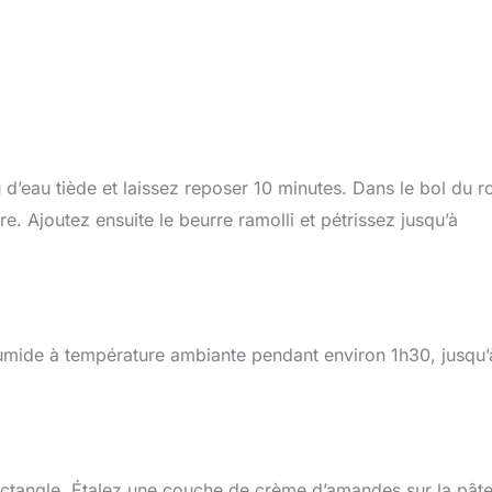
d’eau tiède et laissez reposer 10 minutes. Dans le bol du r
ure. Ajoutez ensuite le beurre ramolli et pétrissez jusqu’à
humide à température ambiante pendant environ 1h30, jusqu’
 rectangle. Étalez une couche de crème d’amandes sur la pâte