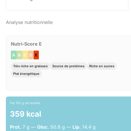
Analyse nutritionnelle
Nutri-Score E
A
B
C
D
E
Très riche en graisses
Source de protéines
Riche en sucres
Plat énergétique
Par 100 g de recette
359 kcal
Prot.
7 g —
Gluc.
50.6 g —
Lip.
14.4 g