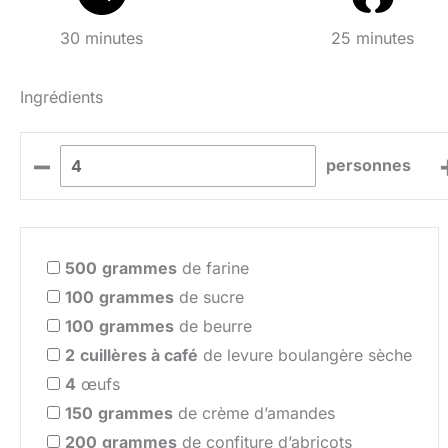
30 minutes
25 minutes
Ingrédients
–
personnes
500
grammes
de farine
100
grammes
de sucre
100
grammes
de beurre
2
cuillères à café
de levure boulangère sèche
4
œufs
150
grammes
de crème d’amandes
200
grammes
de confiture d’abricots