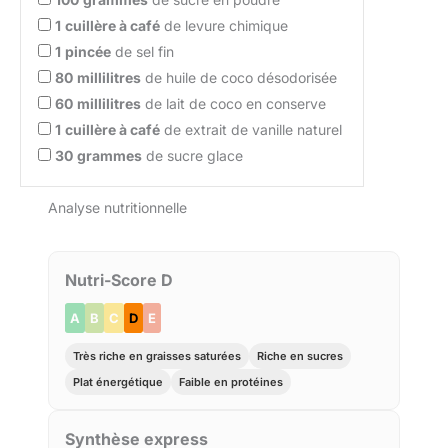
1
cuillère à café
de levure chimique
1
pincée
de sel fin
80
millilitres
de huile de coco désodorisée
60
millilitres
de lait de coco en conserve
1
cuillère à café
de extrait de vanille naturel
30
grammes
de sucre glace
Analyse nutritionnelle
Nutri-Score D
A
B
C
D
E
Très riche en graisses saturées
Riche en sucres
Plat énergétique
Faible en protéines
Synthèse express