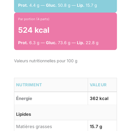
Prot.
4.4 g —
Gluc.
50.8 g —
Lip.
15.7 g
Par portion (4 parts)
524 kcal
Prot.
6.3 g —
Gluc.
73.6 g —
Lip.
22.8 g
Valeurs nutritionnelles pour 100 g
NUTRIMENT
VALEUR
Énergie
362 kcal
Lipides
Matières grasses
15.7 g