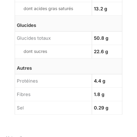
dont acides gras saturés
13.2 g
Glucides
Glucides totaux
50.8 g
dont sucres
22.6 g
Autres
Protéines
4.4 g
Fibres
1.8 g
Sel
0.29 g