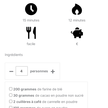
15 minutes
12 minutes
facile
€
Ingrédients
–
+
personnes
200
grammes
de farine de blé
30
grammes
de cacao en poudre non sucré
2
cuillères à café
de cannelle en poudre
100
grammes
de sucre en poudre