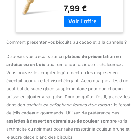
hêtre. REMARQUE Ne
ET CONVIVIALE】Le
rouleau à pâtisserie offre
Antiadhésive pour
7,99 €
pas mettre le produit
bord supérieur de
un design ergonomique
étendre et pétrir les
dans le lave-vaisselle +
l'ensemble d'emporte-
qui s'adapte
Pâtes Fraîches, les
ne pas tremper le produit
pièces est entièrement
parfaitement à votre
Pizzas, les Biscuits,
dans l'eau
en acier inoxydable, ce
main, assurant une prise
les Raviolis
qui facilite la prise en
ferme et confortable lors
Comment présenter vos biscuits au cacao et à la cannelle ?
main et protège vos
de l'utilisation. Résistant
doigts lors de la
et durable, il est conçu
pression, pour une
pour résister à l'usure
Disposez vos biscuits sur un
plateau de présentation en
utilisation sûre. Le fond
quotidienne dans la
ardoise ou en bois
pour un rendu rustique et chaleureux.
pointu permet de
cuisine. Polyvalence en
Vous pouvez les empiler légèrement ou les disposer en
découper facilement
cuisine : avec notre
éventail pour un effet visuel élégant. Accompagnez-les d’un
diverses formes et
rouleau à pâtisserie de
empêche les biscuits de
cuisine, préparer de
petit bol de sucre glace supplémentaire pour que chacun
coller. 【UTILISATIONS
délicieux plats devient un
puisse en ajouter à sa guise. Pour un goûter festif, placez-les
DIVERSES】Cet
jeu d'enfant. Grâce à sa
dans des
sachets en cellophane fermés d’un ruban
: ils feront
ensemble d'emporte-
forme et à sa surface
de jolis cadeaux gourmands. Utilisez de préférence des
pièces en acier
lisse, vous pouvez
inoxydable convient à de
l'utiliser pour pétrir et
assiettes à dessert en céramique de couleur sombre
(gris
nombreuses occasions,
étendre des pâtes
anthracite ou noir mat) pour faire ressortir la couleur brune et
telles que les
fraîches, des raviolis, des
le sucre glace blanc des biscuits.