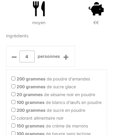
moyen
€€
Ingrédients
–
+
personnes
200
grammes
de poudre d’amandes
200
grammes
de sucre glace
20
grammes
de sésame noir en poudre
100
grammes
de blancs d’œufs en poudre
200
grammes
de sucre en poudre
colorant alimentaire noir
150
grammes
de crème de marrons
100
grammes
de beurre sans lactose