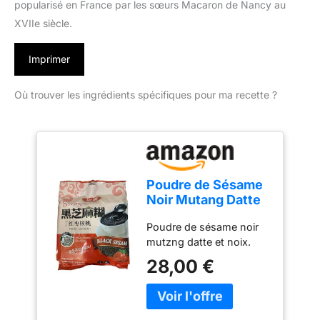
popularisé en France par les sœurs Macaron de Nancy au
XVIIe siècle.
Imprimer
Où trouver les ingrédients spécifiques pour ma recette ?
Poudre de Sésame
Noir Mutang Datte
et Noix (Sans
Poudre de sésame noir
Sucre)
mutzng datte et noix.
612g/Sachet -
Offres de 1 et 2
28,00 €
Sachets - Livraison
Gratuite France (1
sachet)