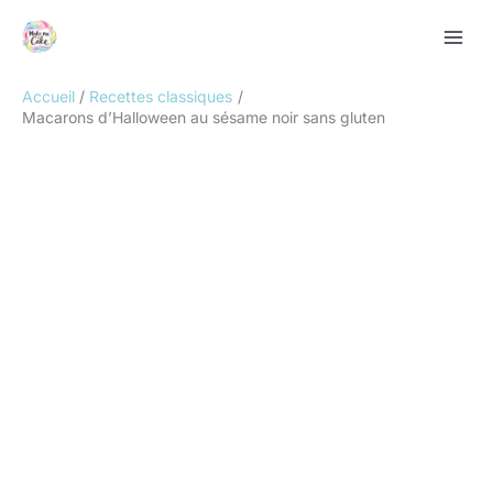
Aller
Rechercher
au
contenu
Accueil
Recettes classiques
Macarons d’Halloween au sésame noir sans gluten