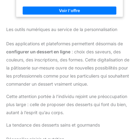
décors, des autocollants, des rubans, des étiquettes
Votre coffret est conditionné
personnalisées pour un affichage parfait. 2.【Quantité et
avec soin pour garantir une
taille】：La taille de la petite boîte cadeau est d'environ ： 9,7
livraison en parfait état. En cas
* 7 * 3 cm / 3,8 * 2,7 * 1,2 pouces, avec 40 boîtes. Ils peuvent
d'insatisfaction, notre service
remplir toutes sortes de produits comme des bougies, du
client est disponible pour vous
savon à faire soi-même, du pain d'épices, des friandises, des
accompagner. Faites confiance
Les outils numériques au service de la personnalisation
chocolats, des jouets, des bijoux et offrir à votre famille une
au Comptoir Gastronomique,
surprise pendant les vacances. 3. 【Facile à installer】: Il vous
spécialiste des coffrets
suffit de vous référer aux étapes de l'image pour l'assembler
gourmands depuis plus de 30
Des applications et plateformes permettent désormais de
facilement. Et peut être réutilisé plusieurs fois, économique et
ans.
fonctionnel vous fera gagner beaucoup de temps. 4. 【Fenêtre
configurer un dessert en ligne
: choix des saveurs, des
d'affichage professionnelle】: Ces boîtes en papier kraft ont
une fenêtre transparente sur le dessus, montrant vos
couleurs, des inscriptions, des formes. Cette digitalisation de
délicieuses créations de pâtisserie, et des bougies/savons DIY
simples et élégants, peuvent également être utilisées pour
la pâtisserie sur-mesure ouvre de nouvelles possibilités pour
vendre et présenter vos créations de boulangerie, et utilisées
les professionnels comme pour les particuliers qui souhaitent
comme boîtes à emporter. Ce design peut montrer intuitivement
le cadeau que vous avez soigneusement préparé ! 5. 【Large
commander un dessert vraiment unique.
application :】: Ces petites boîtes cadeaux sont idéales pour
emballer des bonbons, des biscuits, des chocolats, des
desserts, du savon fait main, des échantillons de cosmétiques,
Cette attention portée à l’individu rejoint une préoccupation
des bijoux, des objets de collection, des breloques, des
plus large : celle de proposer des desserts qui font du bien,
pendentifs et plus encore, parfaites pour un mariage, un
anniversaire, une fête, une remise de diplôme, Noël,
autant à l’esprit qu’au corps.
Halloween, la Saint-Valentin et d'autres événements de
vacances
La tendance des desserts sains et gourmands