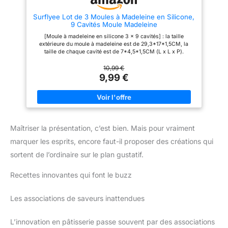
créer des barres énergétiques.
les cupcakes sur le fond avec
Non collant et facile à nettoyer :
vos doigts. Contrairement aux
Surflyee Lot de 3 Moules à Madeleine en Silicone,
Grâce au silicone souple et non
plaque à muffins en acier au
9 Cavités Moule Madeleine
collant, les barres se détachent
carbone, notre revêtement de
facilement du moule en silicone.
silicone antiadhésif ne détache
[Moule à madeleine en silicone 3 x 9 cavités] : la taille
Il suffit de le laver à l'eau
pas ni rouille. Utilisation
extérieure du moule à madeleine est de 29,3*17*1,5CM, la
chaude ou de le mettre au lave-
extrêmement durable. [
taille de chaque cavité est de 7*4,5*1,5CM (L x L x P).
vaisselle, idéal pour tous les
Polyvalent ] Ces Moule à
Suffisamment pour répondre à vos besoins quotidiens.
aliments.
pâtisserie peuvent être utilisées
[Matériau en silicone de qualité alimentaire] : Le moule est
10,99 €
non seulement pour la
fabriqué en silicone de qualité alimentaire, sans BPA, flexible,
9,99 €
fabrication de muffins, mais
antiadhésif, antirouille, imperméable et résistant à la
également pour la fabrication
déformation, robuste et durable, réutilisable, peut être utilisé
de gâteaux cuits au four, de
pour préparer une variété d'aliments. [Gamme de résistance à
brownies, de pâtes de mini-
la température] : Les moules à madeleine en silicone résistent à
pidies, de chocolats, de muffins
des températures allant de -60°C à 240°C. Ils peuvent être
aux œufs, de biscuits, de
utilisés au four, au micro-ondes, au lave-vaisselle, au
tartes, de puddings, d'avoines
Maîtriser la présentation, c’est bien. Mais pour vraiment
réfrigérateur et au congélateur, ce qui vous permet de préparer
cuites au four et de tourtières à
vos aliments en toute sécurité. [Moules en silicone polyvalents]
la viande de poulet, etc. [ Facile
marquer les esprits, encore faut-il proposer des créations qui
: Ces moules ne conviennent pas seulement à la fabrication de
à nettoyer ] Grâce à la surface
madeleines, mais aussi à une variété de produits alimentaires,
sortent de l’ordinaire sur le plan gustatif.
en silicone antiadhésive, vous
tels que : biscuits, chocolats, puddings, bonbons et divers
pouvez facilement nettoyer le
autres produits alimentaires de bricolage. [Démoulage facile] :
ustensiles de cuisson. Rincez
Recettes innovantes qui font le buzz
Les moules à madeleines en silicone sont très faciles à
simplement le moule avec de
démouler, ne laissent aucun résidu, sont faciles à nettoyer et
l'eau savonneuse pendant
passent au lave-vaisselle.
quelques minutes, puis
Les associations de saveurs inattendues
essuyez-le avec un chiffon
humide ou placez le moule de
pâtisserie en silicone dans
L’innovation en pâtisserie passe souvent par des associations
l’étagère supérieure du lave-