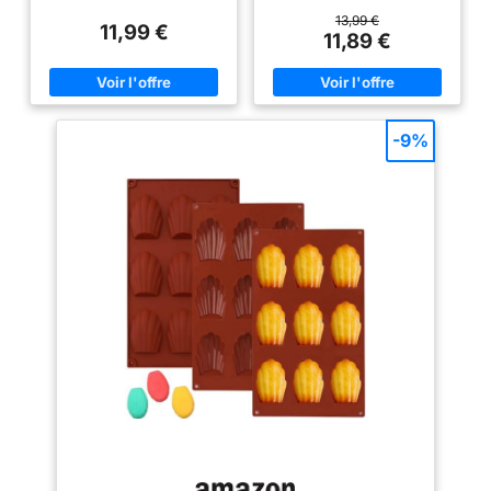
(29,7 x 19 cm, cavité : 7,8 x 2,9
33 x 25 x 3 cm, il est plus
énergétiques, brownies,
x 3 cm). Parfait pour utiliser
grand que les autres plateaux à
13,99 €
cheesecakes, muffins,
11,99 €
différents ingrédients
muffins sur le marché. Trouvez
11,89 €
flans et plus.
simultanément et préparer des
la troisième photo, en raison du
barres saines et délicieuses
raccordement renforcé entre les
pour toute la famille. Silicone
moules à l'arrière, nos moules à
alimentaire : Le moule à barres
muffins sont plus solides, ne
est fabriqué en silicone
seront pas mous, ni déformés. [
alimentaire sans BPA. Sûr, sans
Matériau de Qualité Alimentaire
-9%
odeur et parfait pour faire des
] Le moule à muffins est fait à
barres de céréales, des barres
100% de silicone de qualité
énergétiques, des biscuits, du
alimentaire sans BPA. Il est
chocolat et des collations
atoxique et avec aucune
saines. Résistant à la chaleur et
fissuration et odeur. Le moule à
durable : Notre moule en
muffins en silicone résistent à
silicone tient des températures
des températures allant de
de -40 °C à 230 °C et est
-40°F (-40°C) à 450°F
adapté pour le four, le micro-
(230°C), et peut être utilisé en
ondes, le réfrigérateur et le
toute sécurité dans les fours,
congélateur. Durable,
les micro-ondes, les
réutilisable et idéal pour une
congélateurs et les lave-
utilisation quotidienne dans la
vaisselle. [ Anti-adhésif Et
cuisine. Flexible et facile à
Facile à cuire ] Grâce à la
utiliser : le moule à barres de
surface antiadhésive, les
céréales est flexible et facile à
aliments à cuire ne collent pas
manipuler. Il suffit de verser le
au fond de la tapis de
mélange et de préparer
pâtisserie de cuisson. Ce moule
facilement des barres ou des
à muffins en silicone est
collations saines – même les
flexible de sorte que vous
enfants peuvent facilement
puissiez facilement faire sortir