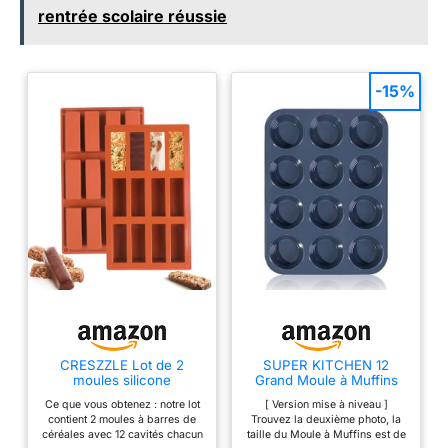
rentrée scolaire réussie
-15%
CRESZZLE Lot de 2
SUPER KITCHEN 12
moules silicone
Grand Moule à Muffins
rectangulaires 12 cavités
en Silicone Moule
Ce que vous obtenez : notre lot
[ Version mise à niveau ]
– moule silicone barre de
Cupcake Gateau
contient 2 moules à barres de
Trouvez la deuxième photo, la
céréales, moule financier
céréales avec 12 cavités chacun
taille du Moule à Muffins est de
idéal pour barres