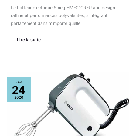
Le batteur électrique Smeg HMF01CREU allie design
raffiné et performances polyvalentes, s’intégrant
parfaitement dans n’importe quelle
Lire la suite
Test
Fév
du
24
mixeur
Bosch
2026
MFQ49300
:
puissance
et
polyvalence