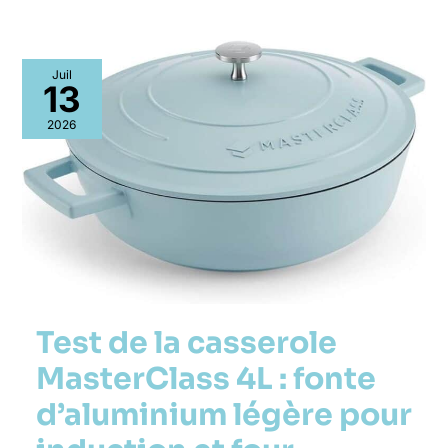
Test
Juil
de
13
la
casserole
2026
MasterClass
4L
:
fonte
d’aluminium
légère
pour
induction
et
four
Test de la casserole
MasterClass 4L : fonte
d’aluminium légère pour