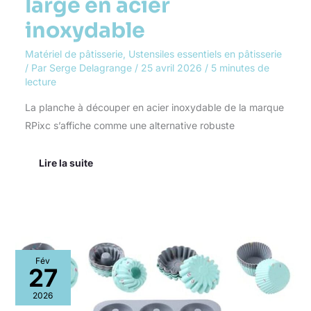
large en acier
inoxydable
Matériel de pâtisserie
,
Ustensiles essentiels en pâtisserie
/ Par
Serge Delagrange
/
25 avril 2026
/
5 minutes de
lecture
La planche à découper en acier inoxydable de la marque
RPixc s’affiche comme une alternative robuste
Lire la suite
Test
Fév
du
27
lot
de
2026
30