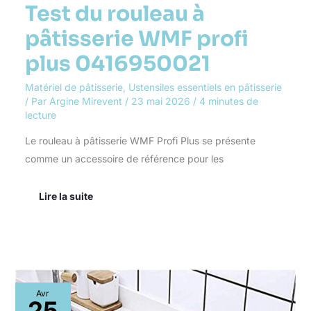
Test du rouleau à
pâtisserie WMF profi
plus 0416950021
Matériel de pâtisserie
,
Ustensiles essentiels en pâtisserie
/ Par
Argine Mirevent
/
23 mai 2026
/
4 minutes de
lecture
Le rouleau à pâtisserie WMF Profi Plus se présente
comme un accessoire de référence pour les
Lire la suite
Test
Avr
:
25