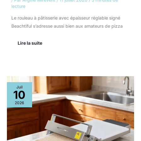
lecture
Le rouleau à pâtisserie avec épaisseur réglable signé
Beachtiful s’adresse aussi bien aux amateurs de pizza
Lire la suite
Test
Juil
:
10
rouleau
à
2026
pâtisserie
ajustable
et
pliable
A