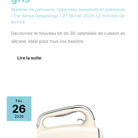
Matériel de pâtisserie
,
Ustensiles essentiels en pâtisserie
/ Par
Serge Delagrange
/
27 février 2026
/
2 minutes de
lecture
Découvrez le nouveau lot de 30 ustensiles de cuisson en
silicone, idéal pour tous vos besoins
Lire la suite
Test
Fév
du
26
batteur
Smeg
2026
HMF01CREU
:
puissance