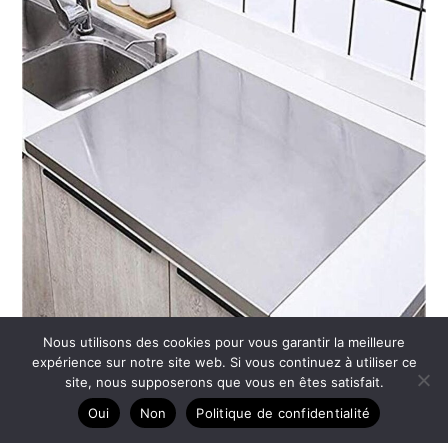
Nous utilisons des cookies pour vous garantir la meilleure
expérience sur notre site web. Si vous continuez à utiliser ce
site, nous supposerons que vous en êtes satisfait.
Test : planche à découper RPixc extra large en acier
Oui
Non
Politique de confidentialité
inoxydable