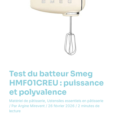
et
polyvalence
Test du batteur Smeg
HMF01CREU : puissance
et polyvalence
Matériel de pâtisserie
,
Ustensiles essentiels en pâtisserie
/ Par
Argine Mirevent
/
26 février 2026
/
2 minutes de
lecture