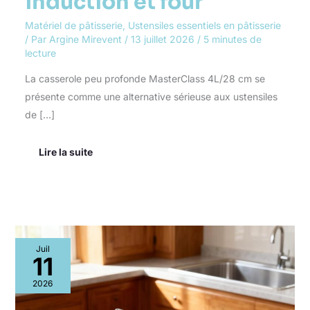
induction et four
Matériel de pâtisserie
,
Ustensiles essentiels en pâtisserie
/ Par
Argine Mirevent
/
13 juillet 2026
/
5 minutes de
lecture
La casserole peu profonde MasterClass 4L/28 cm se
présente comme une alternative sérieuse aux ustensiles
de […]
Lire la suite
Test
Juil
du
11
rouleau
à
2026
pâtisserie
manuel