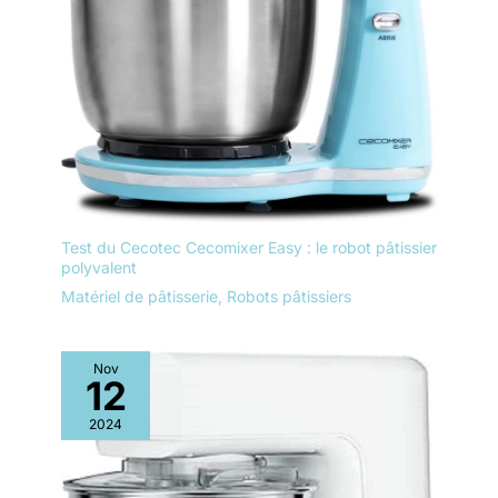
Test du Cecotec Cecomixer Easy : le robot pâtissier
polyvalent
Matériel de pâtisserie
,
Robots pâtissiers
Nov
12
2024