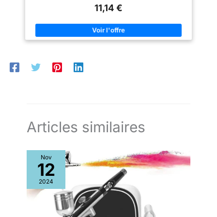
D’ACACIA : rouleau à pâtisserie en bois d’acacia avec un motif
possède les propriétés de
11,14 €
unique de grain de bois naturel DESIGN ERGONOMIQUE : le
refroidissement du marbre,
rouleau rotatif et les poignées ergonomiques contribuent à
mais n'est pas si lourd. Placez
réduire la fatigue des mains en cas d’utilisation prolongée
le rouleau à pâtisserie creux
LAVAGE À LA MAIN UNIQUEMENT : laver à la main et sécher
dans le réfrigérateur avant
immédiatement avec un torchon ; ne pas faire tremper ni mettre
utilisation pour garder la pâte
dans le lave-vaisselle afin de préserver la beauté naturelle du
fraîche et lisse. Idéal pour étaler
bois LONGUEUR IDÉALE : 43,1cm (L) ; taille idéale pour les
pizza, fond de gâteau, fondant,
tâches de pâtisserie standard Vaisselle, ustensiles de cuisine
biscuits, pâte à biscuits, pâte à
et articles similaires certifiés FSC (FSC N004130). Fabrication
tarte, feuilles de lasagnes, pâte
à partir de matériaux issus de forêts gérées de manière
à pâtes, pâte brisée, etc. [ Anti-
durable, de matériaux recyclés et/ou d’autres sources de bois
adhésif et facile à nettoyer ] -
contrôlées.
Grâce à son design lisse et
sans couture, l'acier inoxydable
ne colle pas à la pâte comme un
rouleau à pâtisserie en
plastique ou en bois. Facile à
Articles similaires
nettoyer à l'eau savonneuse ou
au lave-vaisselle. Il est
important que le rouleau à
pâtisserie ne se fissure pas et
Nov
ne moisisse pas après le
12
lavage des mains. Et le rouleau
n'est pas aussi encombrant
qu'un rouleau en bois et est
2024
également facile à ranger et peu
encombrant.