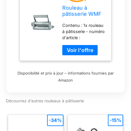
Rouleau à
pâtisserie WMF
Profi Plus pour la
Contenu : 1x rouleau
fabrication de
à pâtisserie - numéro
pâtes, 9 niveaux,
d'article :
acier inoxydable,
6130215004 Boîtier
accessoires
entièrement
adaptés au robot
métallique en
culinaire WMF
Cromargan pour
Profi Plus /
étaler la pâte maison
Küchenminis
Disponibilité et prix à jour – informations fournies par
pour pâtes ou
Amazon
lasagnes Épaisseur
de pâte réglable sur 9
niveaux Largeur de
pâte de 140 mm,
Découvrez d’autres rouleaux à pâtisserie
idéale pour les
feuilles de lasagnes
Lavage à la main :
-34%
-15%
utilisez uniquement
une brosse pour