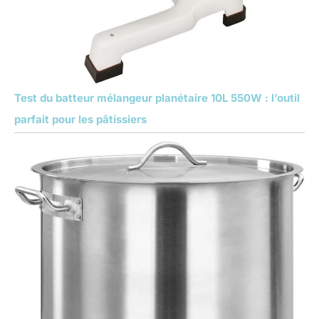
Test du batteur mélangeur planétaire 10L 550W : l’outil
parfait pour les pâtissiers