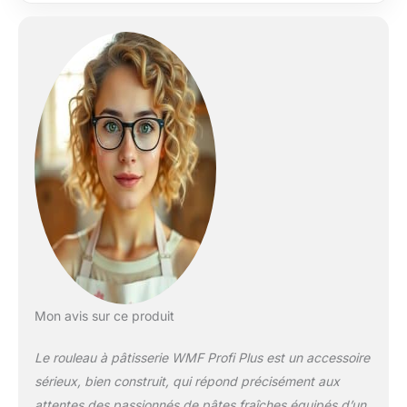
niveaux Largeur de
pâte de 140 mm,
idéale pour les
feuilles de lasagnes
Lavage à la main :
utilisez uniquement
une brosse pour
nettoyer les
accessoires
Mon avis sur ce produit
Le rouleau à pâtisserie WMF Profi Plus est un accessoire
sérieux, bien construit, qui répond précisément aux
attentes des passionnés de pâtes fraîches équipés d’un