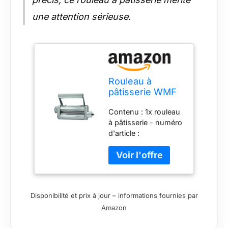
une attention sérieuse.
Rouleau à
pâtisserie WMF
Profi Plus pour la
Contenu : 1x rouleau
fabrication de
à pâtisserie - numéro
pâtes, 9 niveaux,
d'article :
acier inoxydable,
6130215004 Boîtier
accessoires
entièrement
adaptés au robot
métallique en
culinaire WMF
Cromargan pour
Profi Plus /
étaler la pâte maison
Küchenminis
Disponibilité et prix à jour – informations fournies par
pour pâtes ou
Amazon
lasagnes Épaisseur
de pâte réglable sur 9