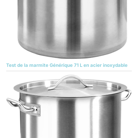
Test de la marmite Générique 71 L en acier inoxydable