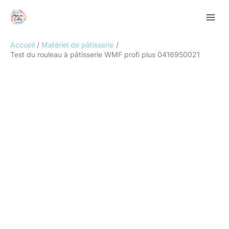
Aller
Rechercher
au
contenu
Accueil
Matériel de pâtisserie
Test du rouleau à pâtisserie WMF profi plus 0416950021