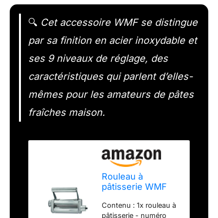
🔍
Cet accessoire WMF se distingue
par sa finition en acier inoxydable et
ses 9 niveaux de réglage, des
caractéristiques qui parlent d’elles-
mêmes pour les amateurs de pâtes
fraîches maison.
Rouleau à
pâtisserie WMF
Profi Plus pour la
Contenu : 1x rouleau à
fabrication de
pâtisserie - numéro
pâtes, 9 niveaux,