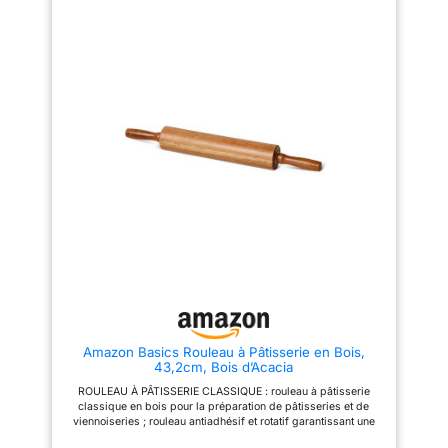
DIMENSIONS 25x6,5cm.
poreux empêche la
CONTENU 1 x rouleau à
contamination croisée et les
pâtisserie en bois de hêtre.
aiguilles peuvent également
REMARQUE Ne pas mettre le
rester stériles. Peu importe ce
produit dans le lave-vaisselle +
que vous voulez faire, vous
ne pas tremper le produit dans
n'avez pas besoin de vous
l'eau
inquiéter que les bactéries ou
les moisissures pénètrent dans
vos gâteaux et biscuits. Pas
d'odeur, pas de couleur, pas de
goût inutile. La barre métallique
répond aux normes de qualité et
de santé des aliments pour
garantir leur sécurité et leur
hygiène. [ Commutation gratuite
] - Il est conçu sur la base de la
mesure des données
(unilatérale de 4 à 15 pouces),
de sorte que vous pouvez
contrôler la largeur de la pâte à
tout moment. Les anneaux
amovibles de 5 tailles
différentes (10 mm, 8 mm, 5
Amazon Basics Rouleau à Pâtisserie en Bois,
mm, 3 mm, 2 mm) sont conçus
43,2cm, Bois d’Acacia
pour chaque extrémité du
produit pour s'adapter aux
ROULEAU À PÂTISSERIE CLASSIQUE : rouleau à pâtisserie
différentes épaisseurs de la
classique en bois pour la préparation de pâtisseries et de
farine. [ Convient pour le
viennoiseries ; rouleau antiadhésif et rotatif garantissant une
stockage à froid et facile à
épaisseur de pâte uniforme pour un résultat parfait BOIS
cuire. ] L'acier inoxydable