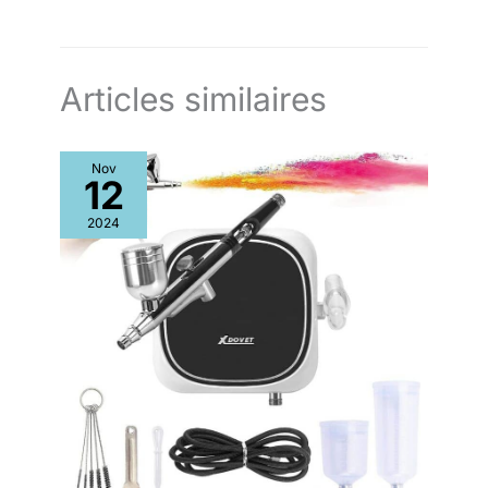
professionnel. Si vous avez des
problèmes sur le sorbetière
turbine à glace, n'hésitez pas à
nous contacter. Nous sommes
toujours ici pour vous.
Articles similaires
Nov
12
2024