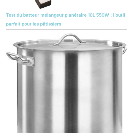
Test du batteur mélangeur planétaire 10L 550W : l’outil
parfait pour les pâtissiers