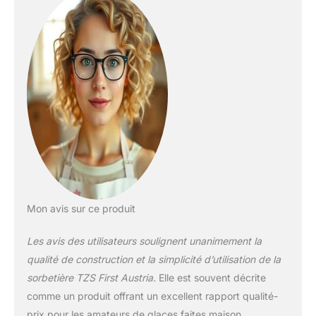
1,2 litre en acier
inoxydable garantit
un transfert de froid
optimal et une
hygiène
irréprochable. Idéal
pour sorbets ou
yaourts glacés
COMMANDE
INTUITIVE :
Utilisation simple via
boutons et molette
avec écran LCD
rétroéclairé bleu. Un
Mon avis sur ce produit
signal sonore vous
avertit dès la fin du
Les avis des utilisateurs soulignent unanimement la
cycle automatique de
qualité de construction et la simplicité d’utilisation de la
mélange et de
congélation
sorbetière TZS First Austria.
Elle est souvent décrite
CONCEPTION
comme un produit offrant un excellent rapport qualité-
ERGONOMIQUE :
prix pour les amateurs de glaces faites maison.