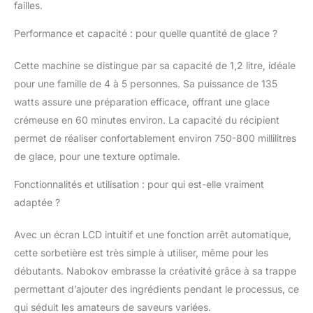
simple via boutons et
failles.
molette avec écran
LCD rétroéclairé bleu.
Performance et capacité : pour quelle quantité de glace ?
Un signal sonore vous
avertit dès la fin du
Cette machine se distingue par sa capacité de 1,2 litre, idéale
cycle automatique de
pour une famille de 4 à 5 personnes. Sa puissance de 135
mélange et de
watts assure une préparation efficace, offrant une glace
congélation
crémeuse en 60 minutes environ. La capacité du récipient
CONCEPTION
ERGONOMIQUE :
permet de réaliser confortablement environ 750-800 millilitres
Couvercle transparent
de glace, pour une texture optimale.
avec ouverture de
remplissage pratique
Fonctionnalités et utilisation : pour qui est-elle vraiment
pour ajouter des
adaptée ?
ingrédients en cours de
route. La fonction de
Avec un écran LCD intuitif et une fonction arrêt automatique,
maintien au froid
cette sorbetière est très simple à utiliser, même pour les
préserve la texture
ACCESSOIRES INCLUS
débutants. Nabokov embrasse la créativité grâce à sa trappe
: Prête à l'emploi avec
permettant d’ajouter des ingrédients pendant le processus, ce
gobelet doseur et
qui séduit les amateurs de saveurs variées.
spatule pour un