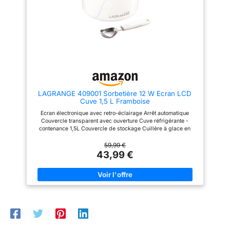
créez des en-cas cétogéniques,
chocolat ou des noix, sans
doseur et spatule
faibles en sucre ou végans.
ouvrir le couvercle, sans
pour un
Dimensions : L : 30,5 cm x H :
interrompre le processus de
portionnement facile.
42,39 cm x l : 21,38 cm. Poids :
production. 🍧【Facile à
6,54 kg
Nettoyer】 La sorbetière
Dimensions
électrique est facile à utiliser et
compactes de 40 x
conviviale pour les personnes
âgées et les enfants. La
22,5 x 26 cm pour
machine à glace en acier
un rangement
inoxydable a peu de pièces, un
optimal en cuisine
démontage et un assemblage
faciles et un nettoyage pratique.
LAGRANGE 409001 Sorbetière 12 W Ecran LCD
La sorbetière turbine à glace est
Cuve 1,5 L Framboise
livrée avec des recettes et des
boules de glace adaptées à vos
Ecran électronique avec retro-éclairage Arrêt automatique
besoins. 🍧【Choix de Cadeau
Couvercle transparent avec ouverture Cuve réfrigérante -
Idéal】: Vous pouvez créer
contenance 1,5L Couvercle de stockage Cuillère à glace en
votre propre goût unique ou
inox Couleur: Framboise Puissance: 12 W
faire de délicieuses glaces
59,99 €
selon la recette. Vous pouvez
43,99 €
faire vous-même de délicieuses
glaces : glace aux fruits, glace
au matcha, glace au chocolat et
yaourt. Notre sorbetière turbine
à glace a un look neutre et
élégant et est également idéale
comme cadeau pour les
anniversaires et les fêtes d'été.
💌 【VIP Service】: Nous avons
un service après-vente