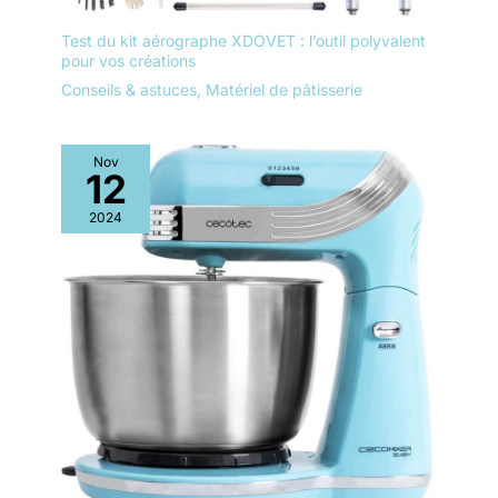
Test du kit aérographe XDOVET : l’outil polyvalent
pour vos créations
Conseils & astuces
,
Matériel de pâtisserie
Nov
12
2024