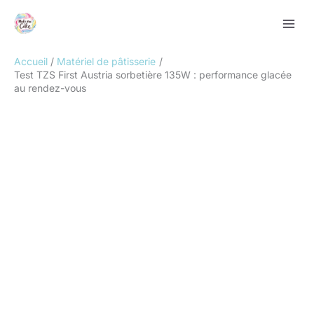
Aller
Rechercher
au
contenu
Accueil
Matériel de pâtisserie
Test TZS First Austria sorbetière 135W : performance glacée
au rendez-vous