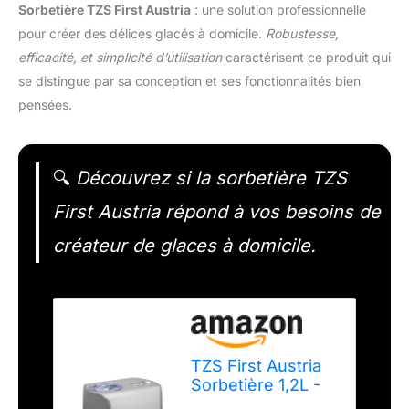
Sorbetière TZS First Austria
: une solution professionnelle
pour créer des délices glacés à domicile.
Robustesse,
efficacité, et simplicité d’utilisation
caractérisent ce produit qui
se distingue par sa conception et ses fonctionnalités bien
pensées.
🔍
Découvrez si la sorbetière TZS
First Austria répond à vos besoins de
créateur de glaces à domicile.
TZS First Austria
Sorbetière 1,2L -
135W -