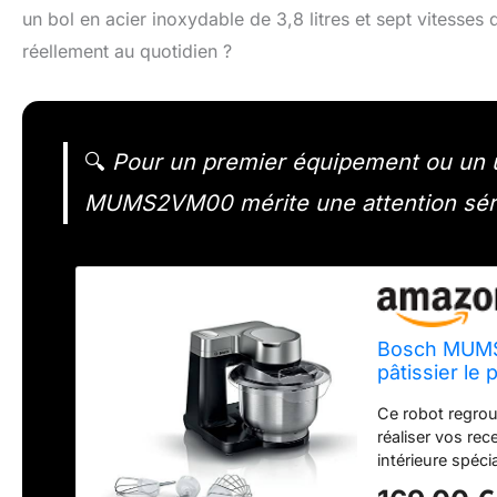
un bol en acier inoxydable de 3,8 litres et sept vitesses 
réellement au quotidien ?
🔍
Pour un premier équipement ou un us
MUMS2VM00 mérite une attention série
Bosch MUMS2
pâtissier le
Ce robot regrou
réaliser vos rec
intérieure spéc
de pâte à gâteau