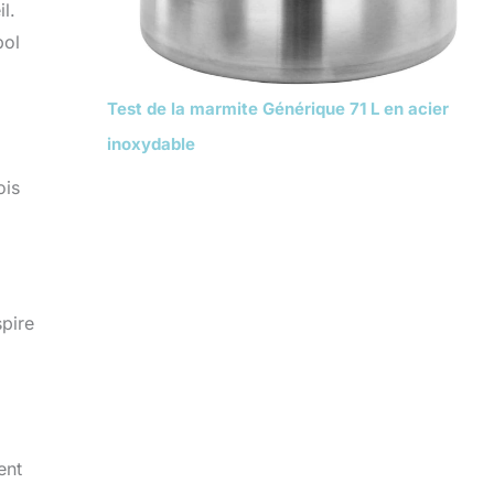
l.
bol
Test de la marmite Générique 71 L en acier
inoxydable
ois
pire
ent