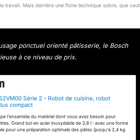
de travail. Mais derrière une fiche technique sobre, que vaut-
age ponctuel orienté pâtisserie, le Bosch
use à ce niveau de prix.
VM00 Série 2 - Robot de cuisine, robot
 plus compact
pe l'ensemble du matériel dont vous avez besoin pour
ettes. Grand bol en acier inoxydable de 3,8 l : avec une forme
iale pour une préparation optimale des pâtes (jusqu'à 2,4 kg
 ou 1,7 kg de pâte avec levure). 7 vitesses + turbo, Kit