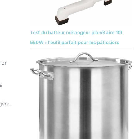
Test du batteur mélangeur planétaire 10L
550W : l’outil parfait pour les pâtissiers
elon
i
gère,