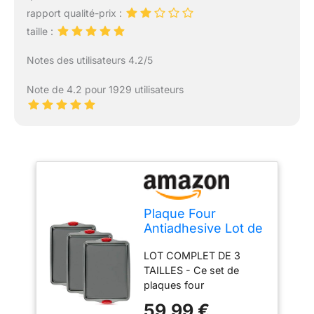
rapport qualité-prix :
taille :
Notes des utilisateurs 4.2/5
Note de 4.2 pour 1929 utilisateurs
Plaque Four
Antiadhesive Lot de
3 - Moule
LOT COMPLET DE 3
Rectangulaire
TAILLES - Ce set de
Patisserie en Acier
plaques four
Carbone avec
rectangulaires comprend
Poignees Silicone,
59,99 €