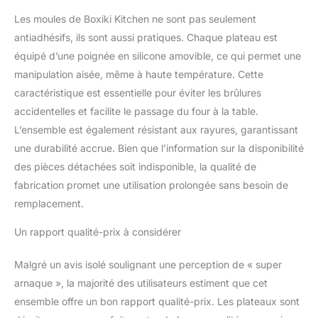
et a la rouille
Les moules de Boxiki Kitchen ne sont pas seulement
POLYVALENCE
MAXIMALE - Compatible
antiadhésifs, ils sont aussi pratiques. Chaque plateau est
four, refrigerateur,
équipé d’une poignée en silicone amovible, ce qui permet une
congelateur et lave-
manipulation aisée, même à haute température. Cette
vaisselle. Ideal pour
caractéristique est essentielle pour éviter les brûlures
biscuits, pizza, legumes
et viande. Design
accidentelles et facilite le passage du four à la table.
empilable pour
L’ensemble est également résistant aux rayures, garantissant
rangement compact.
une durabilité accrue. Bien que l’information sur la disponibilité
Cadeau cuisine parfait
des pièces détachées soit indisponible, la qualité de
pour cremaillere ou
mariage par Boxiki
fabrication promet une utilisation prolongée sans besoin de
remplacement.
Un rapport qualité-prix à considérer
Malgré un avis isolé soulignant une perception de « super
arnaque », la majorité des utilisateurs estiment que cet
ensemble offre un bon rapport qualité-prix. Les plateaux sont