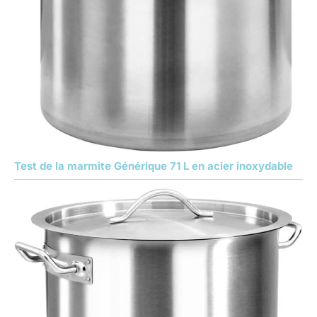
Test de la marmite Générique 71 L en acier inoxydable