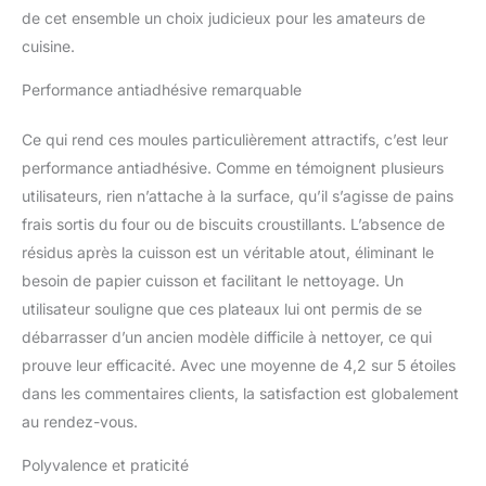
REPARTIE - Acier
de cet ensemble un choix judicieux pour les amateurs de
carbone epais assurant
cuisine.
une repartition
homogene de la
Performance antiadhésive remarquable
temperature sur toute la
plaque cuisson four.
Ce qui rend ces moules particulièrement attractifs, c’est leur
Cuissons dorees et
performance antiadhésive. Comme en témoignent plusieurs
regulieres a chaque
utilisateurs, rien n’attache à la surface, qu’il s’agisse de pains
fournee, des bords aux
centres, pour des
frais sortis du four ou de biscuits croustillants. L’absence de
resultats parfaits
résidus après la cuisson est un véritable atout, éliminant le
POIGNEES SILICONE
besoin de papier cuisson et facilitant le nettoyage. Un
SECURISEES - Larges
utilisateur souligne que ces plateaux lui ont permis de se
poignees en silicone
rouge resistant a la
débarrasser d’un ancien modèle difficile à nettoyer, ce qui
chaleur pour manipuler
prouve leur efficacité. Avec une moyenne de 4,2 sur 5 étoiles
les plaques four en toute
dans les commentaires clients, la satisfaction est globalement
confiance. Supporte
au rendez-vous.
jusqu'a 232 degres
Celsius, resiste a la
Polyvalence et praticité
deformation, aux bosses