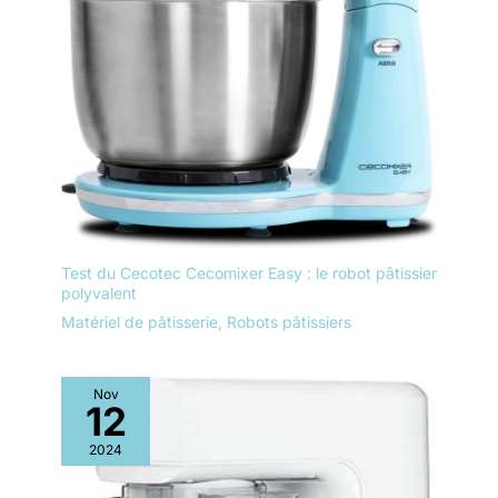
Test du Cecotec Cecomixer Easy : le robot pâtissier
polyvalent
Matériel de pâtisserie
,
Robots pâtissiers
Nov
12
2024