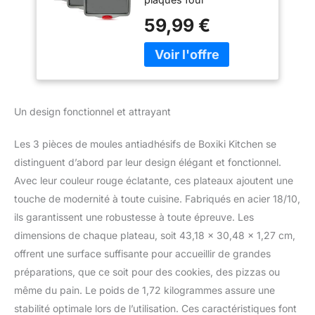
Carbone avec
rectangulaires comprend
Poignees Silicone,
59,99 €
trois dimensions
Plaque Cuisson
pratiques pour la cuisine
Four Resistante
et la patisserie. Acier
Deformation et
carbone robuste avec
Rouille, Sans PFOA
bords sureleves pour
ni Toxines - Boxiki
eviter les debordements
Kitchen
Un design fonctionnel et attrayant
lors de la cuisson au four
REVETEMENT
Les 3 pièces de moules antiadhésifs de Boxiki Kitchen se
ANTIADHESIF SANS
TOXINES - Demoulage
distinguent d’abord par leur design élégant et fonctionnel.
parfait de vos biscuits,
Avec leur couleur rouge éclatante, ces plateaux ajoutent une
legumes rotis et plats au
touche de modernité à toute cuisine. Fabriqués en acier 18/10,
four. Certifie alimentaire,
ils garantissent une robustesse à toute épreuve. Les
sans PFOA, PTFE et
dimensions de chaque plateau, soit 43,18 x 30,48 x 1,27 cm,
PFOS pour une cuisine
saine. Nettoyage du
offrent une surface suffisante pour accueillir de grandes
moule rectangulaire
préparations, que ce soit pour des cookies, des pizzas ou
patisserie rapide et facile
même du pain. Le poids de 1,72 kilogrammes assure une
CHALEUR
stabilité optimale lors de l’utilisation. Ces caractéristiques font
UNIFORMEMENT