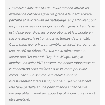
une repartition
Les moules antiadhésifs de Boxiki Kitchen offrent une
homogene de la
temperature sur toute la
expérience culinaire agréable grâce à leur
adhérence
plaque cuisson four.
parfaite
et leur
facilité de nettoyage
, en particulier pour
Cuissons dorees et
les pizzas et les cookies qui ne collent jamais. Leur taille
regulieres a chaque
est idéale pour diverses préparations, et la poignée en
fournee, des bords aux
centres, pour des
silicone amovible est un atout en termes de praticité.
resultats parfaits
Cependant, leur prix peut sembler excessif, surtout avec
POIGNEES SILICONE
une qualité de fabrication qui ne se démarque pas
SECURISEES - Larges
autant que l’on pourrait l’espérer. Malgré cela, le
poignees en silicone
rouge resistant a la
matériau en acier 18/10 assure une bonne robustesse et
chaleur pour manipuler
la conception sans toxines est rassurante pour une
les plaques four en toute
cuisine saine. En somme, ces moules sont un
confiance. Supporte
investissement intéressant pour ceux qui recherchent
jusqu'a 232 degres
Celsius, resiste a la
une taille parfaite et une performance antiadhésive
deformation, aux bosses
remarquable, malgré un rapport qualité-prix qui pourrait
et a la rouille
être amélioré.
POLYVALENCE