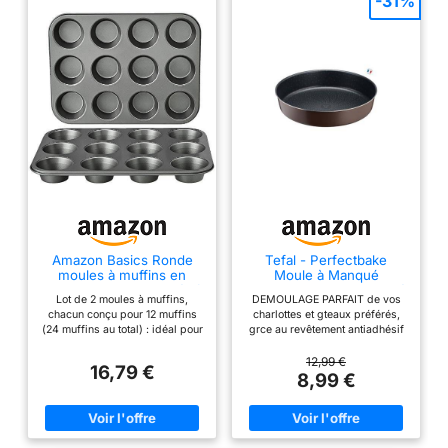
-31%
TOXINES - Demoulage
parfait de vos biscuits,
legumes rotis et plats au
four. Certifie alimentaire,
sans PFOA, PTFE et
PFOS pour une cuisine
saine. Nettoyage du
moule rectangulaire
patisserie rapide et facile
CHALEUR
UNIFORMEMENT
REPARTIE - Acier
carbone epais assurant
Amazon Basics Ronde
Tefal - Perfectbake
moules à muffins en
Moule à Manqué
une repartition
acier carbone antiadhésif,
Aluminium 100% Recyclé
homogene de la
Lot de 2 moules à muffins,
DEMOULAGE PARFAIT de vos
Lot de 2, Gris
- 26cm
chacun conçu pour 12 muffins
charlottes et gteaux préférés,
temperature sur toute la
(24 muffins au total) : idéal pour
grce au revêtement antiadhésif
plaque cuisson four.
cuire des muffins, des
exclusif de ce moule HAUTE
cupcakes, etc. La construction
RESISTANCE ET DURABILITE :
12,99 €
Cuissons dorees et
16,79 €
résistante en acier carbone
ce moule à gteau est fabriqué
8,99 €
regulieres a chaque
fournit durabilité et chauffe
en aluminium 100 percent
fournee, des bords aux
rapide et homogène pour un
recyclé, 2 fois plus résistant
brunissement uniforme. Le
que l'aluminium classique DES
centres, pour des
revêtement antiadhésif assure
RESULTATS DE CUISSON
resultats parfaits